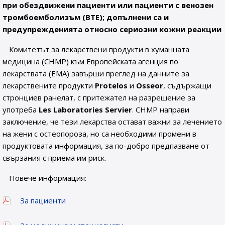
при обездвижени пациенти или пациенти с венозен
тромбоемболизъм (ВТЕ); допълнени са и
предупрежденията относно сериозни кожни реакции
Комитетът за лекарствени продукти в хуманната
медицина (CHMP) към Европейската агенция по
лекарствата (ЕМА) завърши преглед на данните за
лекарствените продукти
Protelos
и
Osseor
, съдържащи
стронциев ранелат, с притежател на разрешение за
употреба
Les Laboratories Servier
. CHMP направи
заключение, че тези лекарства остават важни за лечението
на жени с остеопороза, но са необходими промени в
продуктовата информация, за по-добро предпазване от
свързания с приема им риск.
Повече информация:
За пациенти