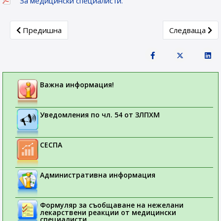
За медицински специалисти.
Previous article: Уважаеми медицински специалисти,
Next article:
Предишна
Следваща
Важна информация!
Уведомления по чл. 54 от ЗЛПХМ
СЕСПА
Административна информация
Формуляр за съобщаване на нежелани
лекарствени реакции от медицински
специалисти