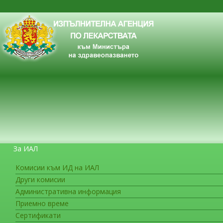
За ИАЛ
Комисии към ИД на ИАЛ
Други комисии
ЗА ГРАЖДАНИТЕ
Административна информация
Приемно време
Сертификати