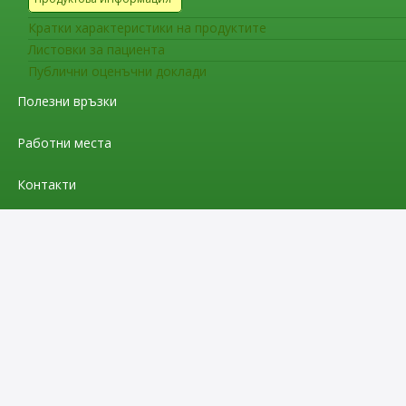
Кратки характеристики на продуктите
Листовки за пациента
Публични оценъчни доклади
Полезни връзки
Работни места
Контакти