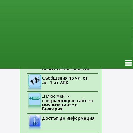
наблюдение
Указания на ЕМА
Лекарствени продукти
без лекарско
предписание
Новоразрешени за
употреба лекарствени
продукти
Електронен списък на
медицинските изделия,
заплащани с
обществени средства
Съобщения по чл. 61,
ал. 1 от АПК
„Плюс мен“ -
специализиран сайт за
имунизациите в
България
Достъп до информация