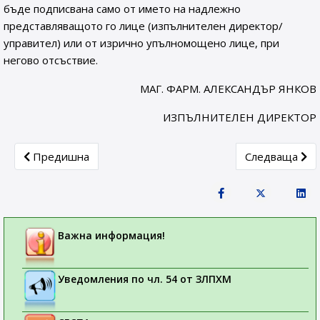
бъде подписвана само от името на надлежно
представляващото го лице (изпълнителен директор/
управител) или от изрично упълномощено лице, при
негово отсъствие.
МАГ. ФАРМ. АЛЕКСАНДЪР ЯНКОВ
ИЗПЪЛНИТЕЛЕН ДИРЕКТОР
Previous article: Важна информация за медицинските с
Next article: 
Предишна
Следваща
Важна информация!
Уведомления по чл. 54 от ЗЛПХМ