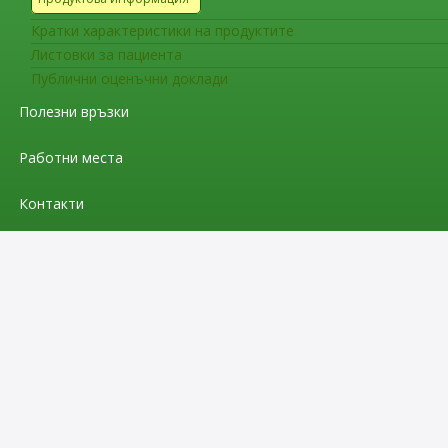
Кратки характеристики на продуктите
Листовки за пациента
Публични оценъчни доклади
Полезни връзки
Работни места
Контакти