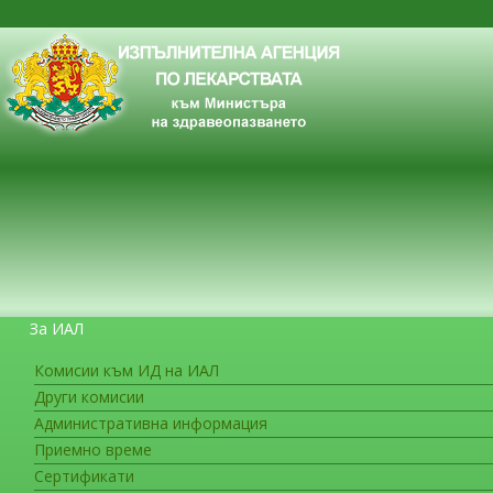
За ИАЛ
Комисии към ИД на ИАЛ
Други комисии
ЗА ГРАЖДАНИТЕ
Административна информация
Приемно време
Сертификати