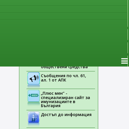
наблюдение
Указания на ЕМА
Лекарствени продукти
без лекарско
предписание
Новоразрешени за
употреба лекарствени
продукти
Електронен списък на
медицинските изделия,
заплащани с
обществени средства
Съобщения по чл. 61,
ал. 1 от АПК
„Плюс мен“ -
специализиран сайт за
имунизациите в
България
Достъп до информация