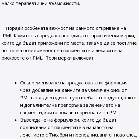
малко терапевтични възможности.
Поради особената важност на ранното откриване на
PML Комитетът предлага поредица от практически мерки,
които да бъдат приложени по места, така че да се постигне
по-пълна осведоменост на пациентите и лекарите за
рисковете от PML. Тези мерки включват:
Осъвременяване на продуктовата информация
чрез добавяне на данните за увеличен риск от
PML след двегодишна употреба на продукта, както
и допълнителна препоръка за лечението на
пациенти, които показват признаци на PML;
Въвеждане на формуляри, които да бъдат
подписвани от пациентите в началото на
лечението с Тисабри и преподписвани отново след