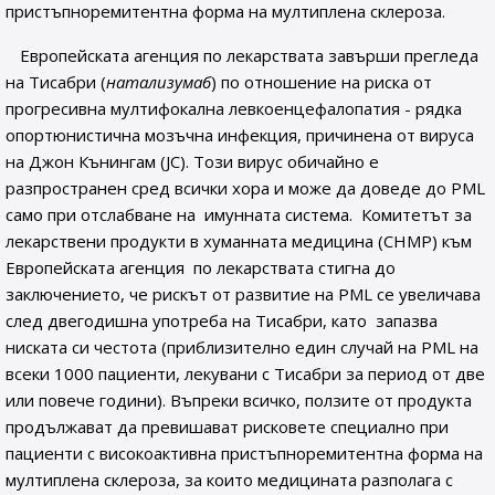
пристъпноремитентна форма на мултиплена склероза.
Европейската агенция по лекарствата завърши прегледа
на Тисабри (
натализумаб
) по отношение на риска от
прогресивна мултифокална левкоенцефалопатия - рядка
опортюнистична мозъчна инфекция, причинена от вируса
на Джон Кънингам (JC). Този вирус обичайно е
разпространен сред всички хора и може да доведе до PML
само при отслабване на имунната система. Комитетът за
лекарствени продукти в хуманната медицина (СНМР) към
Европейската агенция по лекарствата стигна до
заключението, че рискът от развитие на PML се увеличава
след двегодишна употреба на Тисабри, като запазва
ниската си честота (приблизително един случай на PML на
всеки 1000 пациенти, лекувани с Тисабри за период от две
или повече години). Въпреки всичко, ползите от продукта
продължават да превишават рисковете специално при
пациенти с високоактивна пристъпноремитентна форма на
мултиплена склероза, за които медицината разполага с