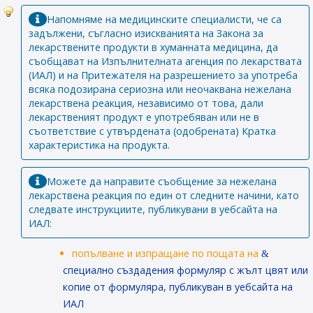
Напомняме на медицинските специалисти, че са
задължени, съгласно изискванията на Закона за
лекарствените продукти в хуманната медицина, да
съобщават на Изпълнителната агенция по лекарствата
(ИАЛ) и на Притежателя на разрешението за употреба
всяка подозирана сериозна или неочаквана нежелана
лекарствена реакция, независимо от това, дали
лекарственият продукт е употребяван или не в
съответствие с утвърдената (одобрената) Кратка
характеристика на продукта.
Можете да направите съобщение за нежелана
лекарствена реакция по един от следните начини, като
следвате инструкциите, публикувани в уебсайта на
ИАЛ:
попълване и изпращане по пощата на
специално създадения формуляр с жълт цвят или
копие от формуляра, публикуван в уебсайта на
ИАЛ