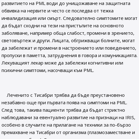
развитието на PML води до унищожаване на защитната
обвивка на нервите и често се последва от тежка
инвалидизация или смърт. Следователно симптомите могат
да бъдат сходни на тези на пристъпите на основното
заболяване, например обща слабост, промени в зрението,
световъртеж и други. Лицата, обгрижващи болните, могат
да забележат и промени в настроението или поведението,
пропуски в паметта, затруднения в говора и комуникацията.
Лекуващият лекар може да забележи когнитивни или
психични симптоми, насочващи към PML.
Леченито с Тисабри трябва да бъде преустановено
незабавно още при първата поява на симптоми на PML.
След това, такива пациенти трябва да бъдат стриктно
наблюдавани за евентуално развитие на признаци на IRIS,
особено в случаите на прилагане на техники за по-бързо
премахване на Тисабри от организма (плазмозаместване и