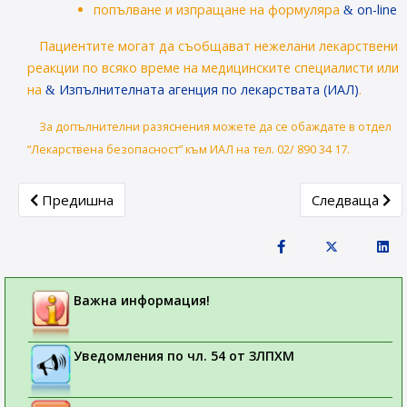
попълване и изпращане на формуляра
on-line
Пациентите могат да съобщават нежелани лекарствени
реакции по всяко време на медицинските специалисти или
на
Изпълнителната агенция по лекарствата (ИАЛ)
.
За допълнителни разяснения можете да се обаждате в отдел
“Лекарствена безопасност” към ИАЛ на тел. 02/ 890 34 17.
Previous article: Публикувани са имената на вещества 
Next article:
Предишна
Следваща
Важна информация!
Уведомления по чл. 54 от ЗЛПХМ