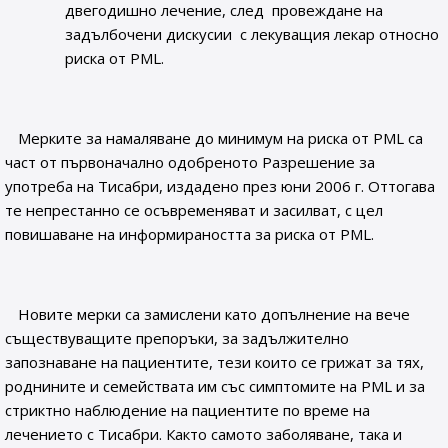
двегодишно лечение, след провеждане на
задълбочени дискусии с лекуващия лекар относно
риска от PML.
Мерките за намаляване до минимум на риска от PML са
част от първоначално одобреното Разрешение за
употреба на Тисабри, издадено през юни 2006 г. Оттогава
те непрестанно се осъвременяват и засилват, с цел
повишаване на информираността за риска от PML.
Новите мерки са замислени като допълнение на вече
съществуващите препоръки, за задължително
запознаване на пациентите, тези които се грижат за тях,
роднините и семействата им със симптомите на PML и за
стриктно наблюдение на пациентите по време на
лечението с Тисабри. Както самото заболяване, така и