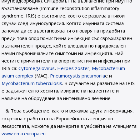
имуноадсорбция). Синдромът на възпаление при имунно
възстановяване (Immune reconstitution inflammatory
syndrome, IRIS) е състояние, което се развива в някои
случаи след имуносупресия. Когато имунната система
започва да се възстановява тя отговаря на придобита
преди това опортюнистична инфекция със свръхизразен
възпалителен процес, който влошава по парадоксален
начин първоначалните симптоми на инфекцията. Най-
честите причинители на опортюнистични инфекции при
IRIS са:
Cytomegalovirus
,
Herpes zoster
,
Mycobacterium
avium complex
(MAC),
Pneumocystis pneumonia
е и
Mycobacterium tuberculosis
. В случаите на развитие на IRIS
e задължително хоспитализиране на пациентите и
наличие на оборудване за интензивно лечение.
Това съобщение, както и всякаква друга информация,
свързана с работата на Европейската агенция по
лекарствата, можете да намерите в уебсайта на Агенцията:
www.ema.europa.eu