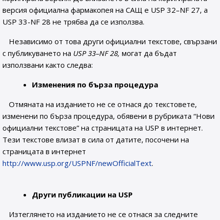
версия официална фармакопея на САЩ е USP 32–NF 27, а
USP 33-NF 28 не трябва да се използва.
Независимо от това други официални текстове, свързани
с публикуването на
USP
33–
NF
28,
могат да бъдат
използвани както следва:
Изменения по бърза процедура
Отмяната на изданието не се отнася до текстовете,
изменени по бърза процедура, обявени в рубриката “Нови
официални текстове” на страницата на USP в интернет.
Тези текстове влизат в сила от датите, посочени на
страницата в интернет
http://www.usp.org/USPNF/newOfficialText
.
Други
публикации на
USP
Изтеглянето на изданието не се отнася за следните