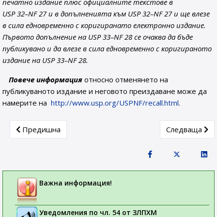
печатно издание плюс официалните текстове в
USP
32–
NF
27 и в допълненията към
USP
32–
NF
27 и ще влезе
в сила едновременно с коригиранато електронно издание.
Първото допълнение на
USP
33–
NF
28 се очаква да бъде
публикувано и да влезе в сила едновременно с коригираното
издание на
USP
33–
NF
28
.
Повече информация
относно отменянето на
публикуваното издание и неговото преиздаване може да
намерите на
http://www.usp.org/USPNF/recall.html
.
Previous article: Със Заповед № РД 09-705/19.12.2009г
Next article:
Предишна
Следваща
Важна информация!
Уведомления по чл. 54 от ЗЛПХМ