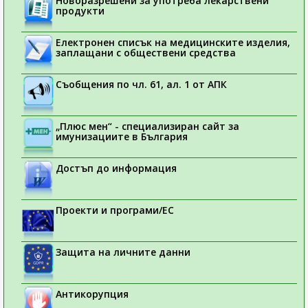
Новоразрешени за употреба лекарствени
продукти
Електронен списък на медицинските изделия,
заплащани с обществени средства
Съобщения по чл. 61, ал. 1 от АПК
„Плюс мен“ - специализиран сайт за
имунизациите в България
Достъп до информация
Проекти и програми/ЕС
Защита на личните данни
Антикорупция