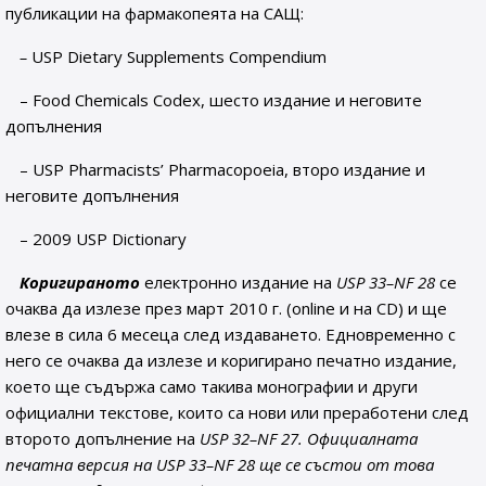
публикации на фармакопеята на САЩ:
–
USP Dietary Supplements Compendium
– Food Chemicals Codex, шесто издание и неговите
допълнения
– USP Pharmacists’ Pharmacopoeia, второ издание и
неговите допълнения
– 2009 USP Dictionary
Коригираното
електронно издание на
USP
33–
NF
28
се
очаква да излезе през март 2010 г. (online и на CD) и ще
влезе в сила 6 месеца след издаването. Едновременно с
него се очаква да излезе и коригирано печатно издание,
което ще съдържа само такива монографии и други
официални текстове, които са нови или преработени след
второто допълнение на
USP
32
–
NF
27. Официалната
печатна версия на
USP
33–
NF
28
ще се състои от това