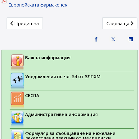
Европейската фармакопея
Previous article: Заповед за отпадане на монографиите
Next article:
Предишна
Следваща
Важна информация!
Уведомления по чл. 54 от ЗЛПХМ
СЕСПА
Административна информация
Формуляр за съобщаване на нежелани
лекарствени реакции от медицински