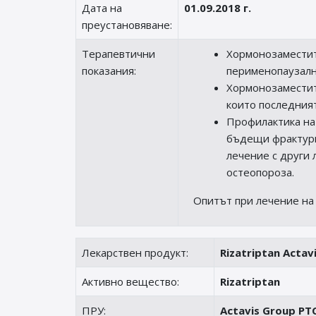
Дата на
01.09.2018 г.
преустановяване:
Терапевтични
Хормонозаместит
показания:
перименопаузалн
Хормонозаместит
които последният
Профилактика на
бъдещи фрактури
лечение с други 
остеопороза.
Опитът при лечение на
Лекарствен продукт:
Rizatriptan Actav
Активно вещество:
Rizatriptan
ПРУ:
Actavis Group PTC