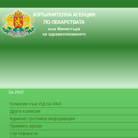
За ИАЛ
Комисии към ИД на ИАЛ
Други комисии
ЗА ГРАЖДАНИТЕ
Административна информация
Приемно време
Сертификати