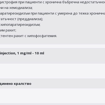
истрофия при пациенти с хронична бъбречна недостатъчнос
ни на хемодиализа;
аратиреоидизъм при пациенти с умерена до тежка хроничн
атъчност (преддиализа);
 хипопаратиреоидизъм;
им рахит;
тентен рахит с хипофосфатемия.
injection, 1 mg/ml - 10 ml
единено кралство