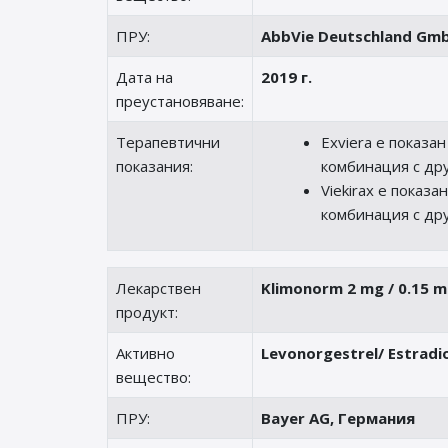
ПРУ:
AbbVie Deutschland Gmb
Дата на
2019 г.
преустановяване:
Терапевтични
Exviera е показан
показания:
комбинация с дру
Viekirax е показа
комбинация с дру
Лекарствен
Klimonorm 2 mg / 0.15 mg
продукт:
Активно
Levonorgestrel/ Estradi
вещество:
ПРУ:
Bayer AG, Германия