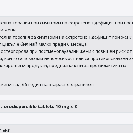
елна терапия при симптоми на естрогенен дефицит при пост
и жени.
елна терапия за симптоми на естрогенен дефицит при жени,
 цикъл е бил най-малко преди 6 месеца.
 остеопороза при постменопаузални жени с повишен риск от
, които са показали непоносимост или са противопоказани з
лекарствени продукти, предназначени за профилактика на
 жени над 65 годишна възраст е ограничен.
is orodispersible tablets 10 mg x 3
 ehf.