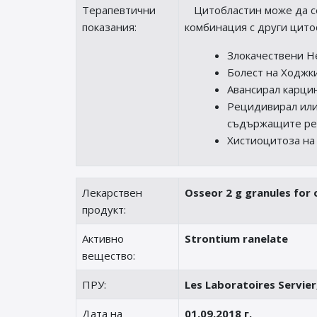
Терапевтични
Цитобластин може да се
показания:
комбинация с други цито
Злокачествени 
Болест на Ходжк
Авансирал карци
Рецидивирал или
съдържащите ре
Хистиоцитоза на 
Лекарствен
Osseor 2 g granules for 
продукт:
Активно
Strontium ranelate
вещество:
ПРУ:
Les Laboratoires Servie
Дата на
01.09.2018 г.