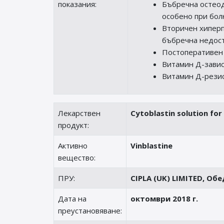
показания:
Бъбречна остеод
особено при бол
Вторичен хиперп
бъбречна недост
Постоперативен
Витамин Д-завис
Витамин Д-резис
Лекарствен
Cytoblastin solution for 
продукт:
Активно
Vinblastine
вещество:
ПРУ:
CIPLA (UK) LIMITED, Об
Дата на
октомври 2018 г.
преустановяване: