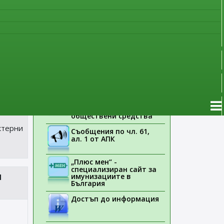
наблюдение
а
Указания на ЕМА
а
Лекарствени продукти
без лекарско
предписание
Новоразрешени за
употреба лекарствени
а
продукти
Електронен списък на
медицинските изделия,
заплащани с
обществени средства
ктерни
Съобщения по чл. 61,
ал. 1 от АПК
„Плюс мен“ -
специализиран сайт за
имунизациите в
d
България
Достъп до информация