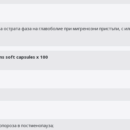
а острата фаза на главоболие при мигренозни пристъпи, с ил
ms soft capsules x 100
опороза в постменопауза;