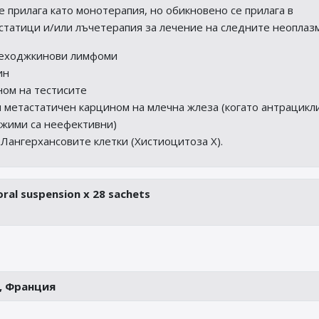
 прилага като монотерапия, но обикновено се прилага в
статици и/или лъчетерапия за лечение на следните неоплаз
Неходжкинови лимфоми
ин
ном на тестисите
 метастатичен карцином на млечна жлеза (когато антрацикл
жими са неефективни)
Лангерхансовите клетки (Хистиоцитоза Х).
oral suspension x 28 sachets
r, Франция