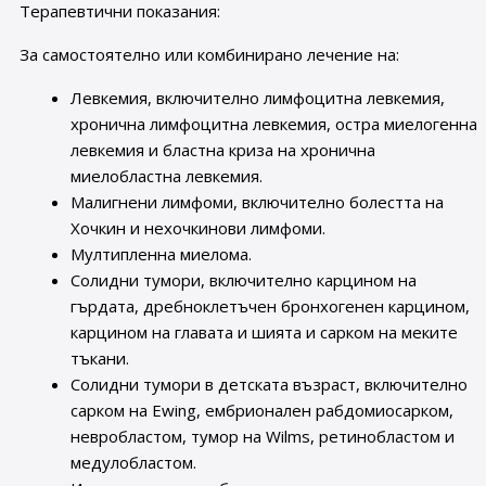
Терапевтични показания:
За самостоятелно или комбинирано лечение на:
Левкемия, включително лимфоцитна левкемия,
хронична лимфоцитна левкемия, остра миелогенна
левкемия и бластна криза на хронична
миелобластна левкемия.
Малигнени лимфоми, включително болестта на
Хочкин и нехочкинови лимфоми.
Мултипленна миелома.
Солидни тумори, включително карцином на
гърдата, дребноклетъчен бронхогенен карцином,
карцином на главата и шията и сарком на меките
тъкани.
Солидни тумори в детската възраст, включително
сарком на Ewing, ембрионален рабдомиосарком,
невробластом, тумор на Wilms, ретинобластом и
медулобластом.