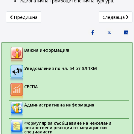
Идиопатична тромбоцитопенична пурпура.
Previous article: Постоянно преустановяване на продажби
Next article: 
Предишна
Следваща
Важна информация!
Уведомления по чл. 54 от ЗЛПХМ
СЕСПА
Административна информация
Формуляр за съобщаване на нежелани
лекарствени реакции от медицински
специалисти