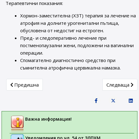
Терапевтични показания:
Хормон-заместителна (ХЗТ) терапия за лечение на
атрофия на долните урогенитални пътища,
обусловена от недостиг на естроген.
Пред- и следоперативно лечение при
постменопаузални жени, подложени на вагинални
операции.
Спомагателно диагностично средство при
съмнителна атрофична цервикална намазка.
Previous article: Постоянно преустановяване на продажбите 
Next article: 
Предишна
Следваща
Важна информация!
Уведомления по чл. 54 от ЗЛПХМ