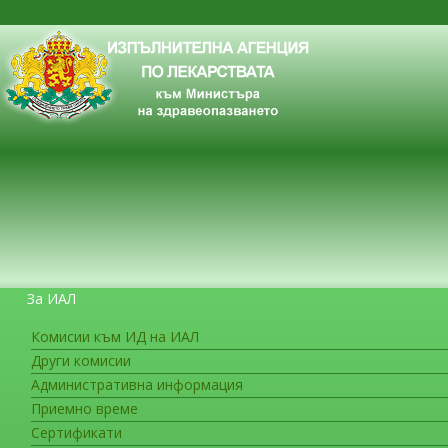
За ИАЛ
Комисии към ИД на ИАЛ
Други комисии
ЗА ГРАЖДАНИТЕ
Административна информация
Приемно време
Сертификати