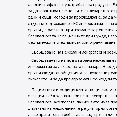
реалният ефект от употребата на продукта. Е
за да гарантират, че ползите от лекарството 
едни и същи методи за проследяване, за да м
отделните държави от ЕС информация. Това о
органи да разчитат при вземане на решения, и
безопасността на пациентите при нужда, нап
медицинските специалисти или ограничаване н
Съобщаване на нежелани лекарствени реак
Съобщаването на
подозирани нежелани 
информация за лекарствата на пазара. Наред 
органи следят съобщенията за нежелани реакци
рисковете, и за да предприемат необходимит
Пациентите и медицинските специалисти с
реакции, наблюдавани при всяко лекарство. С
безопасност, ако желаят, пациентите имат п
директно на националните регулаторни органи
да се прави това, трябва да се съдържа в лист