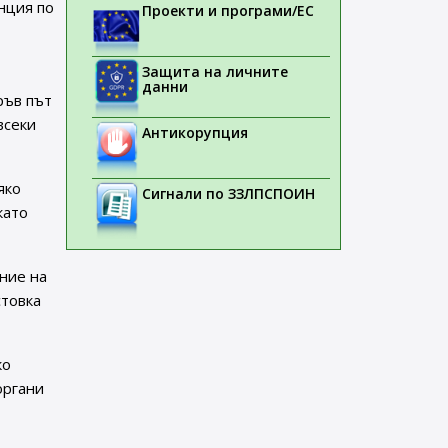
нция по
Проекти и програми/ЕС
Защита на личните
данни
пръв път
всеки
Антикорупция
яко
Сигнали по ЗЗЛПСПОИН
като
ние на
стовка
ко
органи