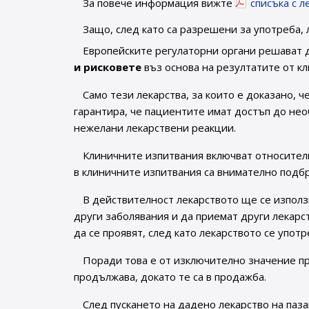
За повече информация вижте
списъка с 
Защо, след като са разрешени за употреба, 
Европейските регулаторни органи решават 
и рисковете
въз основа на резултатите от к
Само тези лекарства, за които е доказано, ч
гарантира, че пациентите имат достъп до не
нежелани лекарствени реакции.
Клиничните изпитвания включват относител
в клиничните изпитвания са внимателно подб
В действителност лекарството ще се използ
други заболявания и да приемат други лекарс
да се проявят, след като лекарството се упот
Поради това е от изключително значение пр
продължава, докато те са в продажба.
След пускането на дадено лекарство на паз