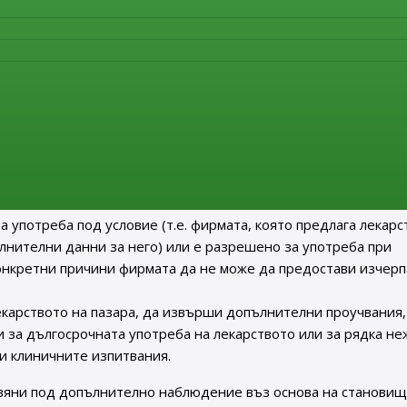
 че
то се проследява дори още по-стриктно от останал
личието на по-малко информация за него в сравнение с други
 или има ограничени данни за неговата дългосрочна употреб
 поставя винаги в случаите, когато:
щество и е разрешено за употреба в ЕС след 1 януари 2011 г
пример ваксина или лекарство, получено от плазма (кръв),
 употреба под условие (т.е. фирмата, която предлага лекарс
ълнителни данни за него) или е разрешено за употреба при
конкретни причини фирмата да не може да предостави изчер
лекарството на пазара, да извърши допълнителни проучвания,
 за дългосрочната употреба на лекарството или за рядка н
и клиничните изпитвания.
авяни под допълнително наблюдение въз основа на становищ