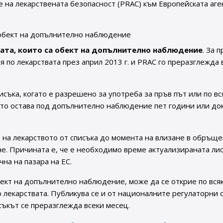
е на лекарствената безопасност (PRAC) към Европейската аге
а обект на допълнително наблюдение
вата, които са обект на допълнително наблюдение
. За 
я по лекарствата през април 2013 г. и PRAC го преразглежда 
съка, когато е разрешено за употреба за пръв път или по вс
ото остава под допълнително наблюдение пет години или до
на лекарството от списъка до момента на влизане в обръще
е. Причината е, че е необходимо време актуализираната ли
чна на пазара на ЕС.
обект на допълнително наблюдение, може да се открие по вся
о лекарствата. Публикува се и от националните регулаторни 
съкът се преразглежда всеки месец.