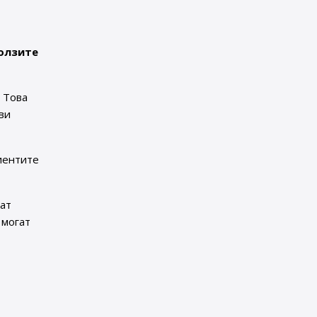
олзите
. Това
ви
иентите
мат
 могат
а