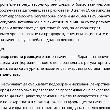
вропейските регулаторни органи следят отблизо тази инфор
продължават да превишават рисковете. В целия ЕС се използ
огат европейските регулаторни органи да обменят събранат
сигурява натрупване на значителни знания, на които регула
 да им позволяват да действат бързо, за да гарантират
ример чрез отправяне на предупреждения към пациентите и
а начина на употреба на дадено лекарство.
ции
лекарствени реакции
е важен начин за събиране на повече
с цялата информация, с която вече разполагат, регулаторнит
и, за да са сигурни, че ползите от лекарствата остават пов
е действия.
е насърчават да съобщават подозирани нежелани лекарстве
поред новото законодателство за проследяване на лекарстве
равото да съобщават подозирани нежелани лекарствени реак
 по лекарствата в своята държава. Информация за начина, п
овката и кратката характеристика на продукта на всяко лекар