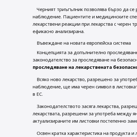
Черният триъгълник позволява бързо да се 
наблюдение. Пациентите и медицинските спе
лекарствени реакции при лекарства с черен т
ефикасно анализирана.
Въвеждане на новата европейска система
Концепцията за допълнително проследяване
законодателство за проследяване на безопасн
проследяване на лекарствената безопасн
Всяко ново лекарство, разрешено за употре
наблюдение, ще има черен символ в листовката
в ЕС.
Законодателството засяга лекарства, разреш
лекарствата, разрешени за употреба между яну
актуализираните им листовки постепенно замес
Освен кратка характеристика на продукта и 