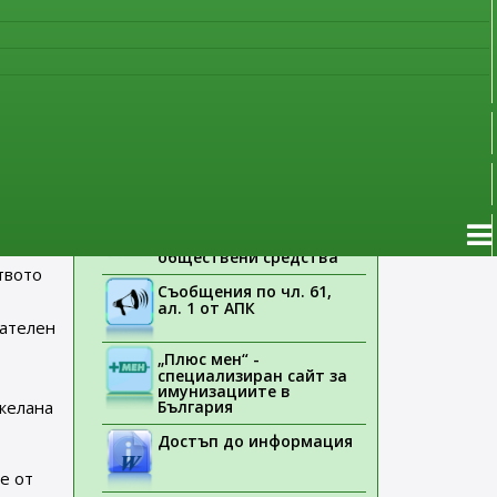
наблюдение
ите
Указания на ЕМА
Лекарствени продукти
а. Това
без лекарско
предписание
Новоразрешени за
употреба лекарствени
продукти
.
Електронен списък на
медицинските изделия,
заплащани с
обществени средства
твото
Съобщения по чл. 61,
ал. 1 от АПК
пателен
„Плюс мен“ -
специализиран сайт за
имунизациите в
ежелана
България
Достъп до информация
е от