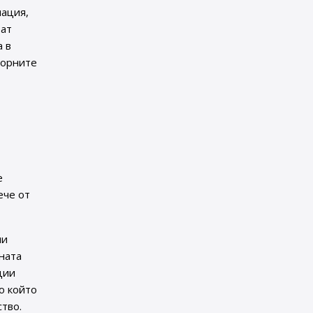
мация,
ват
а в
торните
е
ече от
ни
ната
ции
о който
ство.