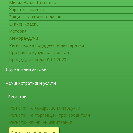
Мисия Визия Ценности
ГОРЕЩА ЛИНИЯ
Харта за клиента
ЛЕКАРСТВА, КОИТО СА ОБЕКТ
Защита на личните данни
Етичен кодекс
История
Меморандуми
Европейският съюз (ЕС) въведе нов начин з
Регистър на подадените декларации
стриктно от регулаторните органи. Те се нар
Профил на купувача - портал
При лекарствата, които са обект на допълн
Процедури преди 01.01.2020 г.
специалисти, наричана кратка характеристика
Нормативни актове
надолу, както и кратко изречение, разяснява
Този лекарствен продукт подлежи на 
Административни услуги
Регистри
Черният триъгълник ще се използва във всич
обект на допълнително наблюдение. Този симв
Регистри на лекарствени продукти
есента на 2013 г. Няма да се поставя върху в
Регистри на търговци и производители
Регистри клинични изпитвания
Какво означава черният триъгълник?
Всички лекарства се проследяват внимателно
Продуктова информация