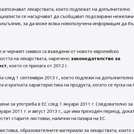
разпознават лекарствата, които подлежат на допълнително
циалисти се насърчават да съобщават подозирани нежелан
риъгълник, за да може всяка новополучена информация да б
 и черният символ са въведени от новото европейско
остта на лекарствата, наречено
законодателство за
ост
, което се прилага от 2012 г.
ба след 1 септември 2013 г., което подлежи на допълнително
 и кратката характеристика на продукта, когато се пуска на 
ени за употреба в ЕС след 1 януари 2011 г. Следователно за
ари 2011 г. и август 2013 г., ще има преходен период, дока
тят старите листовки, налични на пазара на ЕС.
листовка, образователните материали за лекарствата, които 