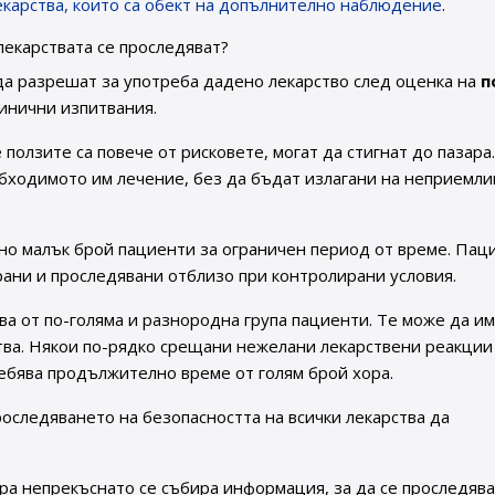
лекарства, които са обект на допълнително наблюдение
.
лекарствата се проследяват?
да разрешат за употреба дадено лекарство след оценка на
п
линични изпитвания.
е ползите са повече от рисковете, могат да стигнат до пазара
обходимото им лечение, без да бъдат излагани на неприемли
но малък брой пациенти за ограничен период от време. Пац
рани и проследявани отблизо при контролирани условия.
ва от по-голяма и разнородна група пациенти. Те може да и
тва. Някои по-рядко срещани нежелани лекарствени реакции
ребява продължително време от голям брой хора.
оследяването на безопасността на всички лекарства да
ара непрекъснато се събира информация, за да се проследяв