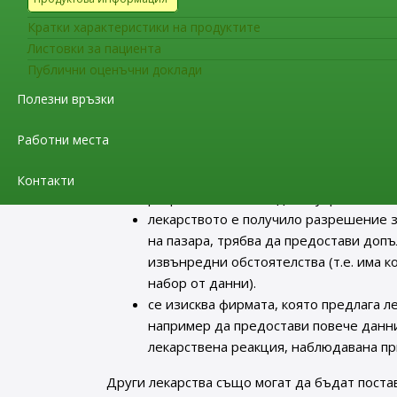
означено с черен триъгълник, това означава,
Кратки характеристики на продуктите
лекарства
. Обикновено причина за това е на
Листовки за пациента
лекарства, например защото е ново на пазара
Публични оценъчни доклади
не означава, че лекарството е опасно.
Полезни връзки
Статусът
„допълнително наблюдение“
се
Работни места
лекарството съдържа ново активно ве
лекарството е биологичен продукт, на
Контакти
разрешено в ЕС след 1 януари 2011 г.
лекарството е получило разрешение за
на пазара, трябва да предостави доп
извънредни обстоятелства (т.е. има 
набор от данни).
се изисква фирмата, която предлага 
например да предостави повече данни
лекарствена реакция, наблюдавана пр
Други лекарства също могат да бъдат пост