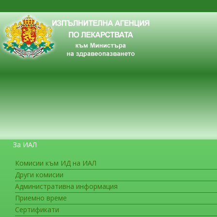
За ИАЛ
Комисии към ИД на ИАЛ
Други комисии
ЗА ГРАЖДАНИТЕ
Административна информация
Приемно време
Сертификати