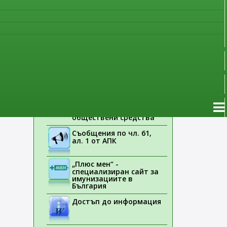
наблюдение
Указания на ЕМА
Лекарствени продукти
без лекарско
едства,
предписание
Новоразрешени за
употреба лекарствени
продукти
Електронен списък на
медицинските изделия,
заплащани с
обществени средства
Съобщения по чл. 61,
ал. 1 от АПК
„Плюс мен“ -
специализиран сайт за
имунизациите в
България
Достъп до информация