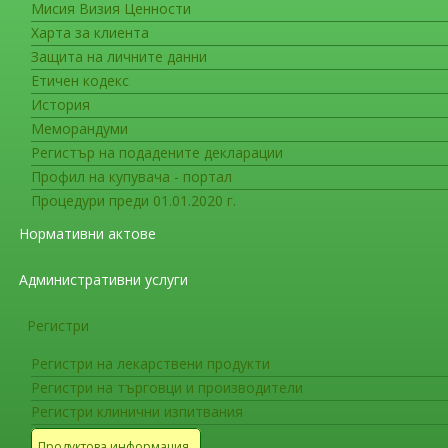
Мисия Визия Ценности
Регистри
06 Август 2026
Харта за клиента
Регистри на търговци и произ
Защита на личните данни
Етичен кодекс
Регистър на търговците на едро, получи
История
Меморандуми
Регистър на подадените декларации
Регистър на търговците на едро, получи
Профил на купувача - портал
Процедури преди 01.01.2020 г.
Регистър на издадените разрешения за п
Нормативни актове
Регистър на лицата, осъществяващи поср
на Р. България
Административни услуги
Регистри
Регистър на издадените разрешения за т
Регистри на лекарствени продукти
Публичен регистър на аптеките в Българи
Регистри на търговци и производители
Регистри клинични изпитвания
СПИСЪК на лицата, които извършват търг
предписание
Продуктова информация