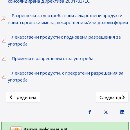
консолидирана Директива 2001/83/ЕС
Разрешени за употреба нови лекарствени продукти -
нови търговски имена, лекарствени и/или дозови форми
Лекарствени продукти с подновени разрешения за
употреба
Промени в разрешенията за употреба
Лекарствени продукти, с прекратени разрешения за
употреба
Previous article: Лекарствени продукти, получили разреш
Next article: 
Предишна
Следваща
Важна информация!