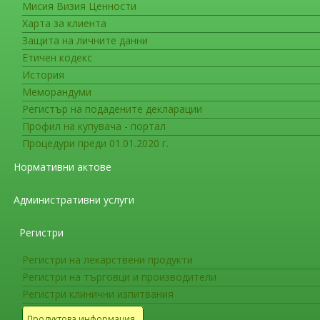
Мисия Визия Ценности
Новоразрешени за употреба ле
Харта за клиента
Лекарствени продукти, получили
Защита на личните данни
31.10.2015г.
Етичен кодекс
История
Меморандуми
Лекарствени продукти, получили разреш
Регистър на подадените декларации
Профил на купувача - портал
Разрешени за употреба лекарствени про
Процедури преди 01.01.2020 г.
Директива 2001/83/ЕС
Нормативни актове
Разрешени за употреба нови лекарствени
Административни услуги
форми
Регистри
Лекарствени продукти с подновени разр
Регистри на лекарствени продукти
Регистри на търговци и производители
Промени в разрешенията за употреба
Регистри клинични изпитвания
Лекарствени продукти, с прекратени раз
Продуктова информация