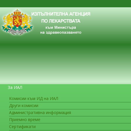
За ИАЛ
Комисии към ИД на ИАЛ
Други комисии
ЗА ГРАЖДАНИТЕ
Административна информация
Приемно време
Сертификати