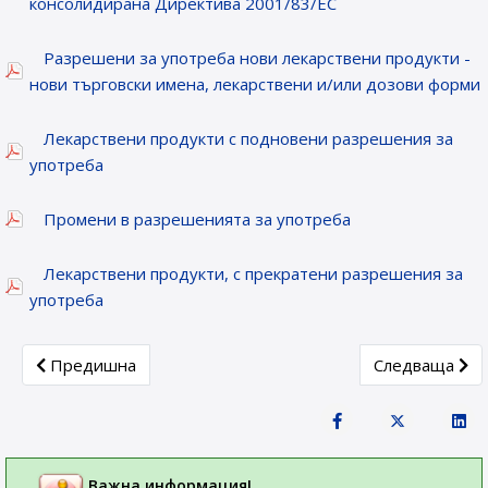
консолидирана Директива 2001/83/ЕС
Разрешени за употреба нови лекарствени продукти -
нови търговски имена, лекарствени и/или дозови форми
Лекарствени продукти с подновени разрешения за
употреба
Промени в разрешенията за употреба
Лекарствени продукти, с прекратени разрешения за
употреба
Previous article: Лекарствени продукти, получили разреше
Next article: 
Предишна
Следваща
Важна информация!