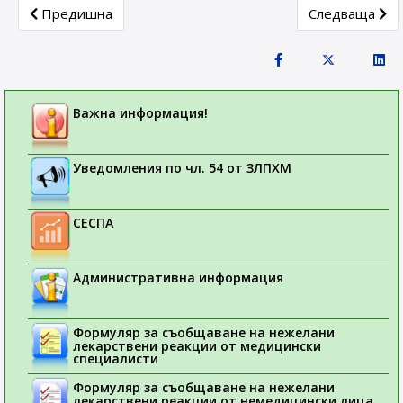
Previous article: Лекарствени продукти, получили разреш
Next article: 
Предишна
Следваща
Важна информация!
Уведомления по чл. 54 от ЗЛПХМ
СЕСПА
Административна информация
Формуляр за съобщаване на нежелани
лекарствени реакции от медицински
специалисти
Формуляр за съобщаване на нежелани
лекарствени реакции от немедицински лица