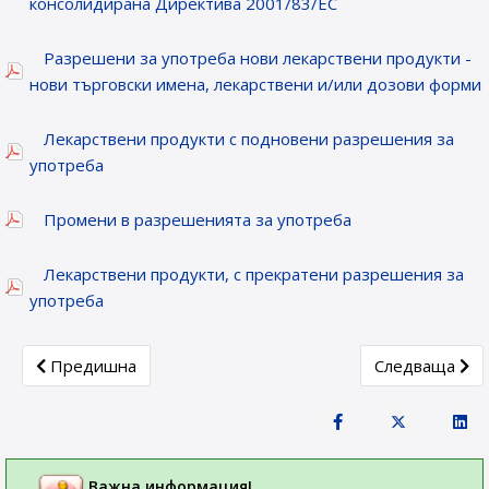
консолидирана Директива 2001/83/ЕС
Разрешени за употреба нови лекарствени продукти -
нови търговски имена, лекарствени и/или дозови форми
Лекарствени продукти с подновени разрешения за
употреба
Промени в разрешенията за употреба
Лекарствени продукти, с прекратени разрешения за
употреба
Previous article: Лекарствени продукти, получили разреше
Next article: 
Предишна
Следваща
Важна информация!