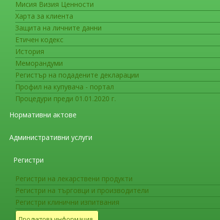
Мисия Визия Ценности
Новоразрешени за употреба ле
Харта за клиента
Лекарствени продукти, получили
Защита на личните данни
30.04.2013 г.
Етичен кодекс
История
Меморандуми
Лекарствени продукти, получили разреше
Регистър на подадените декларации
Профил на купувача - портал
Разрешени за употреба лекарствени про
Процедури преди 01.01.2020 г.
Директива 2001/83/ЕС
Нормативни актове
Разрешени за употреба нови лекарствени
Административни услуги
форми
Регистри
Лекарствени продукти с подновени разр
Регистри на лекарствени продукти
Регистри на търговци и производители
Промени в разрешенията за употреба
Регистри клинични изпитвания
Продуктова информация