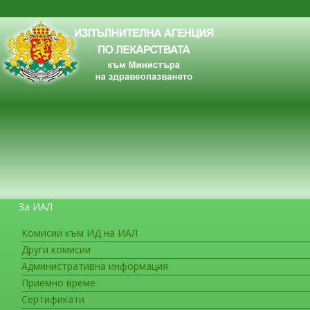
За ИАЛ
Комисии към ИД на ИАЛ
Други комисии
ЗА ГРАЖДАНИТЕ
Административна информация
Приемно време
Сертификати