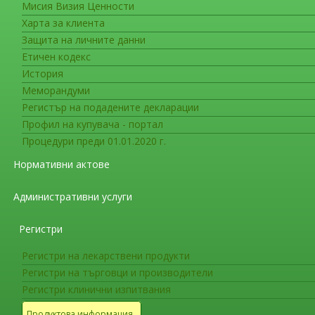
Мисия Визия Ценности
Новоразрешени за употреба ле
Харта за клиента
Лекарствени продукти, получили
Защита на личните данни
31.01.2011г.
Етичен кодекс
История
Лекарствени продукти, по
Меморандуми
01
Регистър на подадените декларации
Профил на купувача - портал
Разрешени за употреба лекарствени про
Процедури преди 01.01.2020 г.
Директива 2001/83/ЕС
Нормативни актове
Разрешени за употреба лекарствени про
Административни услуги
молекули и комбинации
Регистри
Разрешени за употреба нови лекарствени
Регистри на лекарствени продукти
форми
Регистри на търговци и производители
Регистри клинични изпитвания
Лекарствени продукти с подновени разр
Продуктова информация