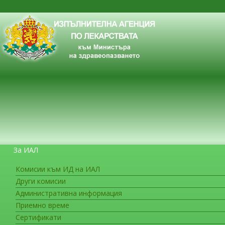
За ИАЛ
Комисии към ИД на ИАЛ
Други комисии
ЗА ГРАЖДАНИТЕ
Административна информация
Приемно време
Сертификати