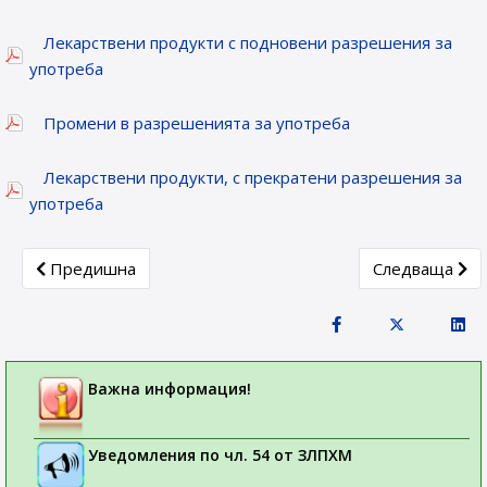
Лекарствени продукти с подновени разрешения за
употреба
Промени в разрешенията за употреба
Лекарствени продукти, с прекратени разрешения за
употреба
Previous article: Новоразрешени за употреба лекарствени
Next article: 
Предишна
Следваща
Важна информация!
Уведомления по чл. 54 от ЗЛПХМ