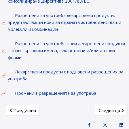
консолидирана Директива 2001/83/ЕС
Разрешени за употреба лекарствени продукти,
представляващи нови за страната активнодействащи
молекули и комбинации
Разрешени за употреба нови лекарствени продукти
- нови търговски имена, лекарствени и/или дозови
форми
Лекарствени продукти с подновени разрешения за
употреба
Промени в разрешенията за употреба
Previous article: Лекарствени продукти, получили разреш
Next article: 
Предишна
Следваща