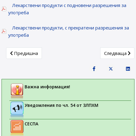
Лекарствени продукти с подновени разрешения за
употреба
Лекарствени продукти, с прекратени разрешения за
употреба
Previous article: Новорегистрирани лекарствени продукти
Next article: 
Предишна
Следваща
Важна информация!
Уведомления по чл. 54 от ЗЛПХМ
СЕСПА