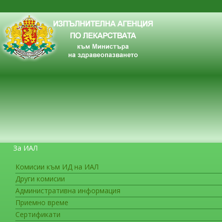
За ИАЛ
Комисии към ИД на ИАЛ
Други комисии
ЗА ГРАЖДАНИТЕ
Административна информация
Приемно време
Сертификати