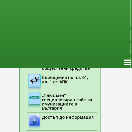
наблюдение
Указания на ЕМА
Лекарствени продукти
без лекарско
предписание
Новоразрешени за
употреба лекарствени
продукти
Електронен списък на
медицинските изделия,
заплащани с
обществени средства
Съобщения по чл. 61,
ал. 1 от АПК
„Плюс мен“ -
специализиран сайт за
имунизациите в
България
Достъп до информация