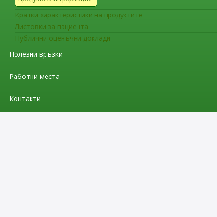
Кратки характеристики на продуктите
Листовки за пациента
Публични оценъчни доклади
Полезни връзки
Работни места
Контакти