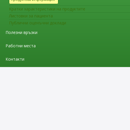
Кратки характеристики на продуктите
Листовки за пациента
Публични оценъчни доклади
Полезни връзки
Работни места
Контакти