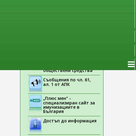
наблюдение
Указания на ЕМА
Лекарствени продукти
без лекарско
предписание
Новоразрешени за
употреба лекарствени
продукти
Електронен списък на
медицинските изделия,
заплащани с
обществени средства
Съобщения по чл. 61,
ал. 1 от АПК
„Плюс мен“ -
специализиран сайт за
имунизациите в
България
Достъп до информация