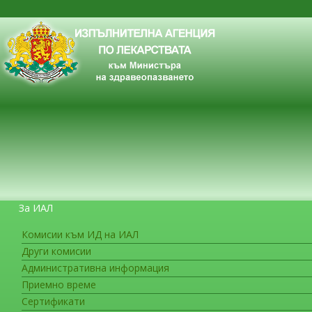
За ИАЛ
Комисии към ИД на ИАЛ
Други комисии
ЗА ГРАЖДАНИТЕ
Административна информация
Приемно време
Сертификати