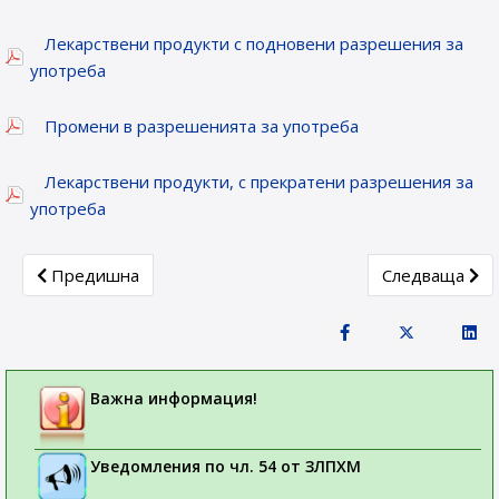
Лекарствени продукти с подновени разрешения за
употреба
Промени в разрешенията за употреба
Лекарствени продукти, с прекратени разрешения за
употреба
Previous article: Лекарствени продукти, получили разреш
Next article: 
Предишна
Следваща
Важна информация!
Уведомления по чл. 54 от ЗЛПХМ