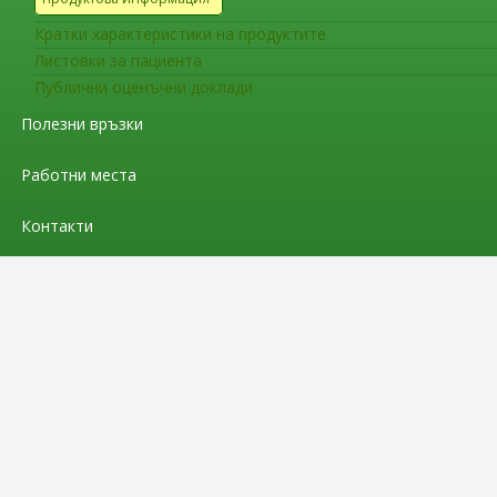
Кратки характеристики на продуктите
Листовки за пациента
Публични оценъчни доклади
Полезни връзки
Работни места
Контакти