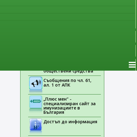
наблюдение
Указания на ЕМА
Лекарствени продукти
без лекарско
предписание
Новоразрешени за
употреба лекарствени
продукти
Електронен списък на
медицинските изделия,
заплащани с
обществени средства
Съобщения по чл. 61,
ал. 1 от АПК
„Плюс мен“ -
специализиран сайт за
имунизациите в
България
Достъп до информация