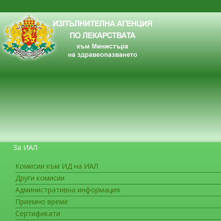
За ИАЛ
Комисии към ИД на ИАЛ
Други комисии
ЗА ГРАЖДАНИТЕ
Административна информация
Приемно време
Сертификати