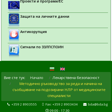
Проекти и програми/ЕС
Защита на личните данни
Антикорупция
Сигнали по ЗЗЛПСПОИН
Вие сте тук:
Начало
Лекарствена безопасност
Методично ръководство за реда и начина на
съобщаване на подозирани НЛР от медицинските
специалисти
+359 2 8903555
Fax: +359 2 8903434
bda@bda.bg
09:00 - 17:30