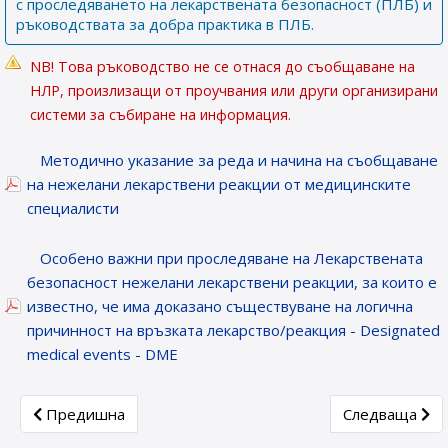
с проследяването на лекарствената безопасност (ПЛБ) и
ръководствата за добра практика в ПЛБ.
NB! Това ръководство не се отнася до съобщаване на
НЛР, произлизащи от проучвания или други организирани
системи за събиране на информация.
Методично указание за реда и начина на съобщаване
на нежелани лекарствени реакции от медицинските
специалисти
Особено важни при проследяване на Лекарствената
безопасност нежелани лекарствени реакции, за които е
известно, че има доказано съществуване на логична
причинност на връзката лекарство/реакция - Designated
medical events - DME
Previous article: Постоянно преустановяване на продажбите
Next article: 
Предишна
Следваща