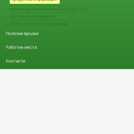
Кратки характеристики на продуктите
Листовки за пациента
Публични оценъчни доклади
Полезни връзки
Работни места
Контакти