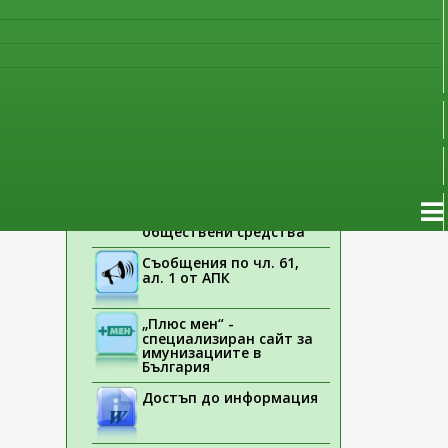
наблюдение
Указания на ЕМА
Лекарствени продукти
без лекарско
предписание
Новоразрешени за
употреба лекарствени
продукти
Електронен списък на
медицинските изделия,
заплащани с
обществени средства
Съобщения по чл. 61,
ал. 1 от АПК
„Плюс мен“ -
специализиран сайт за
имунизациите в
България
Достъп до информация