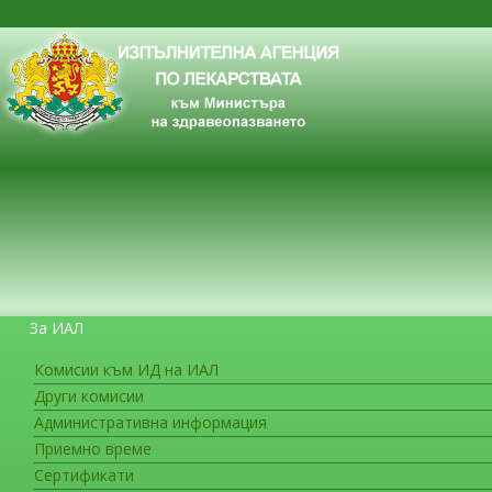
За ИАЛ
Комисии към ИД на ИАЛ
Други комисии
ЗА ГРАЖДАНИТЕ
Административна информация
Приемно време
Сертификати