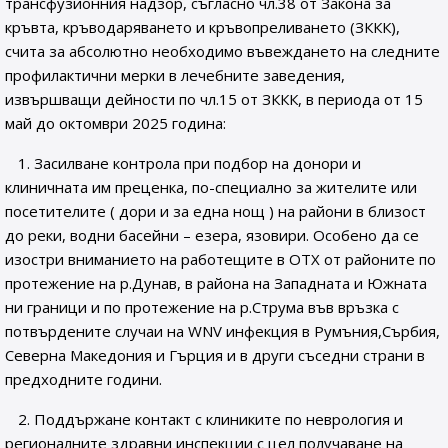
трансфузионния надзор, съгласно чл.38 от Закона за
кръвта, кръводаряването и кръвопреливането (ЗККК),
счита за абсолютно необходимо въвеждането на следните
профилактични мерки в лечебните заведения,
извършващи дейности по чл.15 от ЗККК, в периода от 15
май до октомври 2025 година:
1. Засилване контрола при подбор на донори и
клиничната им преценка, по-специално за жителите или
посетителите ( дори и за една нощ ) на райони в близост
до реки, водни басейни – езера, язовири. Особено да се
изостри вниманието на работещите в ОТХ от районите по
протежение на р.Дунав, в района на Западната и Южната
ни граници и по протежение на р.Струма във връзка с
потвърдените случаи на WNV инфекция в Румъния,Сърбия,
Северна Македония и Гърция и в други съседни страни в
предходните години.
2. Поддържане контакт с клиниките по неврология и
регионалните здравни инспекции с цел получаване на