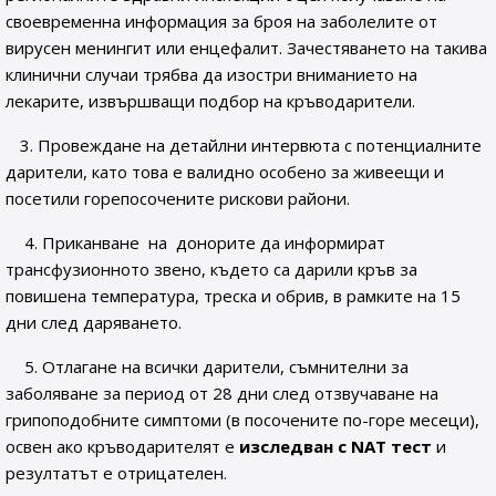
своевременна информация за броя на заболелите от
вирусен менингит или енцефалит. Зачестяването на такива
клинични случаи трябва да изостри вниманието на
лекарите, извършващи подбор на кръводарители.
3. Провеждане на детайлни интервюта с потенциалните
дарители, като това е валидно особено за живеещи и
посетили горепосочените рискови райони.
4. Приканване на донорите да информират
трансфузионното звено, където са дарили кръв за
повишена температура, треска и обрив, в рамките на 15
дни след даряването.
5. Отлагане на всички дарители, съмнителни за
заболяване за период от 28 дни след отзвучаване на
грипоподобните симптоми (в посочените по-горе месеци),
освен ако кръводарителят е
изследван с NAT тест
и
резултатът е отрицателен.