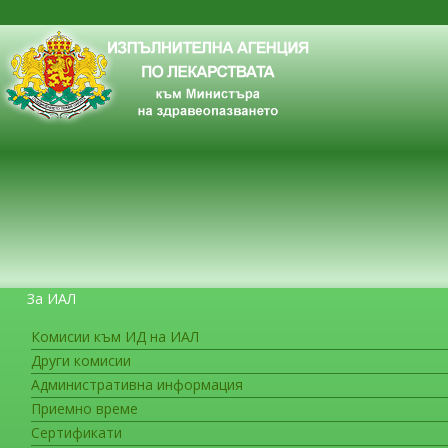
За ИАЛ
Комисии към ИД на ИАЛ
Други комисии
ЗА ГРАЖДАНИТЕ
Административна информация
Приемно време
Сертификати