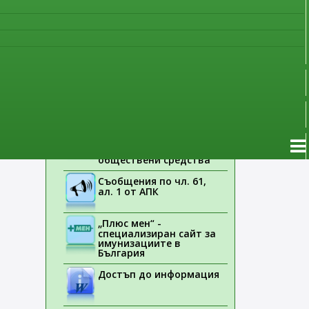
наблюдение
Указания на ЕМА
Лекарствени продукти
без лекарско
предписание
Новоразрешени за
употреба лекарствени
продукти
Електронен списък на
медицинските изделия,
заплащани с
обществени средства
Съобщения по чл. 61,
ал. 1 от АПК
„Плюс мен“ -
специализиран сайт за
имунизациите в
България
Достъп до информация