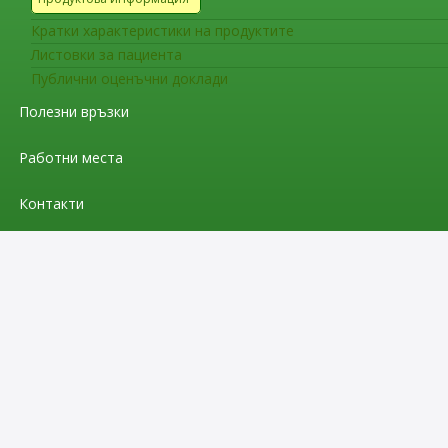
Кратки характеристики на продуктите
Листовки за пациента
Публични оценъчни доклади
Полезни връзки
Работни места
Контакти