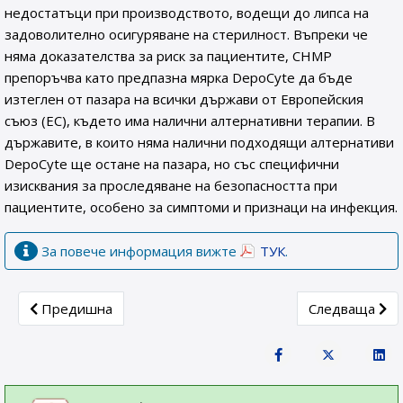
недостатъци при производството, водещи до липса на
задоволително осигуряване на стерилност. Въпреки че
няма доказателства за риск за пациентите, CHMP
препоръчва като предпазна мярка DepoCyte да бъде
изтеглен от пазара на всички държави от Европейския
съюз (ЕС), където има налични алтернативни терапии. В
държавите, в които няма налични подходящи алтернативи
DepoCyte ще остане на пазара, но със специфични
изисквания за проследяване на безопасността при
пациентите, особено за симптоми и признаци на инфекция.
За повече информация вижте
ТУК
.
Previous article: Изпълнителна агенция по лекарствата 
Next article:
Предишна
Следваща