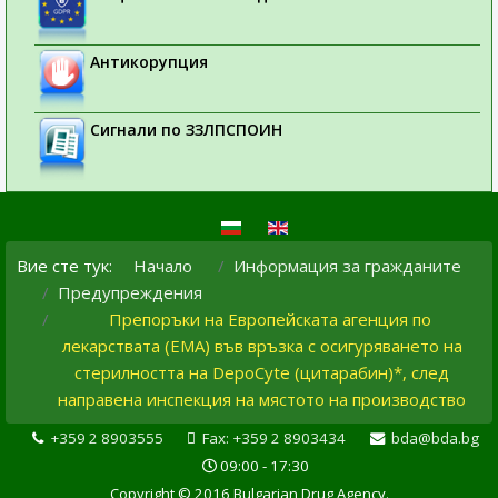
Антикорупция
Сигнали по ЗЗЛПСПОИН
Вие сте тук:
Начало
Информация за гражданите
Предупреждения
Препоръки на Европейската агенция по
лекарствата (ЕМА) във връзка с осигуряването на
стерилността на DepoCyte (цитарабин)*, след
направена инспекция на мястото на производство
+359 2 8903555
Fax: +359 2 8903434
bda@bda.bg
09:00 - 17:30
Copyright © 2016 Bulgarian Drug Agency.