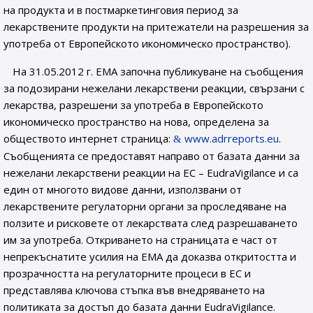
на продукта и в постмаркетинговия период за
лекарствените продукти на притежатели на разрешения за
употреба от Европейското икономическо пространство).
На 31.05.2012 г. EMA започна публикуване на съобщения
за подозирани нежелани лекарствени реакции, свързани с
лекарства, разрешени за употреба в Европейското
икономическо пространство на нова, определена за
обществото интернет страница:
www.adrreports.eu
.
Съобщенията се предоставят направо от базата данни за
нежелани лекарствени реакции на ЕС – EudraVigilance и са
един от многото видове данни, използвани от
лекарствените регулаторни органи за проследяване на
ползите и рисковете от лекарствата след разрешаването
им за употреба. Откриването на страницата е част от
непрекъснатите усилия на ЕМА да доказва откритостта и
прозрачността на регулаторните процеси в ЕС и
представлява ключова стъпка във внедряването на
политиката за достъп до базата данни EudraVigilance.