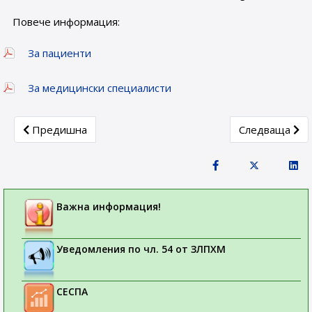
Повече информация:
За пациенти
За медицински специалисти
Previous article: Указания за правилно тълкуване на с
Next article: 
Предишна
Следваща
Важна информация!
Уведомления по чл. 54 от ЗЛПХМ
СЕСПА