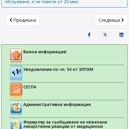
обслужване, е не повече от 20 мин.
Previous article: До заявители на дарения по чл. 268а о
Next article:
Предишна
Следваща
Важна информация!
Уведомления по чл. 54 от ЗЛПХМ
СЕСПА
Административна информация
Формуляр за съобщаване на нежелани
лекарствени реакции от медицински