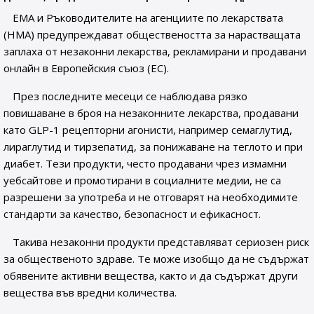
EMA и Ръководителите на агенциите по лекарствата
(HMA) предупреждават обществеността за нарастващата
заплаха от незаконни лекарства, рекламирани и продавани
онлайн в Европейския съюз (EС).
През последните месеци се наблюдава рязко
повишаване в броя на незаконните лекарства, продавани
като GLP-1 рецепторни агонисти, например семаглутид,
лираглутид и тирзепатид, за понижаване на теглото и при
диабет. Тези продукти, често продавани чрез измамни
уебсайтове и промотирани в социалните медии, не са
разрешени за употреба и не отговарят на необходимите
стандарти за качество, безопасност и ефикасност.
Такива незаконни продукти представляват сериозен риск
за общественото здраве. Те може изобщо да не съдържат
обявените активни вещества, както и да съдържат други
вещества във вредни количества.