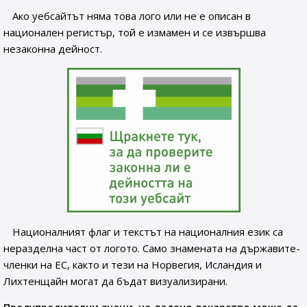
Ако уебсайтът няма това лого или не е описан в
национален регистър, той е измамен и се извършва
незаконна дейност.
Националният флаг и текстът на националния език са
неразделна част от логото. Само знамената на държавите-
членки на ЕС, както и тези на Норвегия, Исландия и
Лихтенщайн могат да бъдат визуализирани.
Предупредителни знаци, че дадено лекарство може да