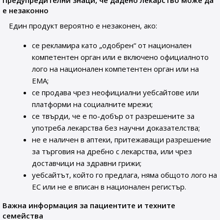
е незаконно
Един продукт вероятно е незаконен, ако:
се рекламира като „одобрен“ от национален
компетентен орган или е включено официалното
лого на национален компетентен орган или на
ЕМА;
се продава чрез неофициални уебсайтове или
платформи на социалните мрежи;
се твърди, че е по-добър от разрешените за
употреба лекарства без научни доказателства;
не е наличен в аптеки, притежаващи разрешение
за търговия на дребно с лекарства, или чрез
доставчици на здравни грижи;
уебсайтът, който го предлага, няма общото лого на
ЕС или не е вписан в национален регистър.
Важна информация за пациентите и техните
семейства