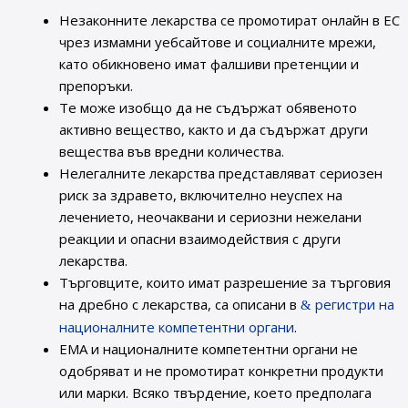
Незаконните лекарства се промотират онлайн в ЕС
чрез измамни уебсайтове и социалните мрежи,
като обикновено имат фалшиви претенции и
препоръки.
Те може изобщо да не съдържат обявеното
активно вещество, както и да съдържат други
вещества във вредни количества.
Нелегалните лекарства представляват сериозен
риск за здравето, включително неуспех на
лечението, неочаквани и сериозни нежелани
реакции и опасни взаимодействия с други
лекарства.
Търговците, които имат разрешение за търговия
на дребно с лекарства, са описани в
регистри на
националните компетентни органи
.
ЕМА и националните компетентни органи не
одобряват и не промотират конкретни продукти
или марки. Всяко твърдение, което предполага