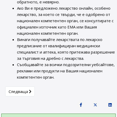
обратното, е невярно.
Ако Ви е предложено лекарство онлайн, особено
лекарство, за което се твърди, че е одобрено от
национален компетентен орган, се консултирате с
официален източник като ЕМА или Вашия
национален компетентен орган.
Винаги получавайте лекарствата по лекарско
предписание от квалифициран медицински
специалист и аптека, която притежава разрешение
за търговия на дребно с лекарства.
Съобщавайте за всички подозрителни уебсайтове,
реклами или продукти на Вашия национален
компетентен орган.
Next article: EMA предупреждава пациентите и медици
Следваща