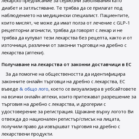
лекарско предписание за сериозни заболявания като
диабет и затлъстяване. Те трябва да се прилагат под
наблюдението на медицински специалист. Пациентите,
които мислят, че може да имат полза от лечение с GLP-1
рецепторни агонисти, трябва да говорят с лекар и не
трябва да купуват тези лекарства без рецепта, както и от
източници, различни от законни търговци на дребно с
лекарства (аптеки).
Получаване на лекарства от законни доставчици в ЕС
За да помогне на обществеността да идентифицира
законните онлайн търговци на дребно с лекарства, ЕС
въведе
общо лого
, което се визуализира в уебсайтовете
на всички онлайн аптеки, които притежават разрешение за
търговия на дребно с лекарства, и дрогерии с
удостоверение за регистрация. Щракане върху логото Ви
отвежда до национален регистър/списък на лицата,
получили право да извършват търговия на дребно с
лекарствени продукти.