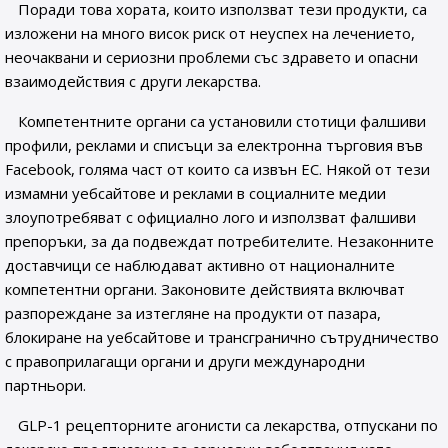
Поради това хората, които използват тези продукти, са
изложени на много висок риск от неуспех на лечението,
неочаквани и сериозни проблеми със здравето и опасни
взаимодействия с други лекарства.
Компетентните органи са установили стотици фалшиви
профили, реклами и списъци за електронна търговия във
Facebook, голяма част от които са извън ЕС. Някой от тези
измамни уебсайтове и реклами в социалните медии
злоупотребяват с официално лого и използват фалшиви
препоръки, за да подвеждат потребителите. Незаконните
доставчици се наблюдават активно от националните
компетентни органи. Законовите действията включват
разпореждане за изтегляне на продукти от пазара,
блокиране на уебсайтове и трансгранично сътрудничество
с правоприлагащи органи и други международни
партньори.
GLP-1 рецепторните агонисти са лекарства, отпускани по