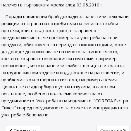
наличен в търговската мрежа след 03.05.2010 г.
Поради повишения брой доклади за зачестили нежелани
реакции от страна на потребители на лепила за зъбни
протези, които съдържат цинк, е направено
предположението, че прекомерната употреба на тези
продукти, обикновено за период от няколко години, може
да доведе до повишаване на нивото на цинк в тялото,
което се свързва с неврологични симптоми, например
вкочаненост, изтръпване или слабост в ръцете и краката,
затруднения при ходене и поддържане на равновесие, и
проблеми с кръвотворната система, например анемия.
Цинкът не се адсорбира в устната кухина, а само при
поглъщане, особено в по-големи количества от
предписанието. Употребата на изделието “COREGA Екстра
Силен” според предписаното на етикета и инструкцията за
употреба е безопасно.
Previous article: Променена информация* относно взаи
Next article:
Предишна
Следваща