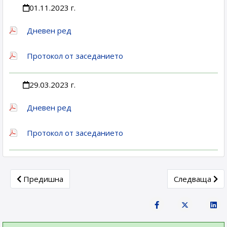
01.11.2023 г.
Дневен ред
Протокол от заседанието
29.03.2023 г.
Дневен ред
Протокол от заседанието
Previous article: Комисия за растителни лекарствени про
Next article:
Предишна
Следваща