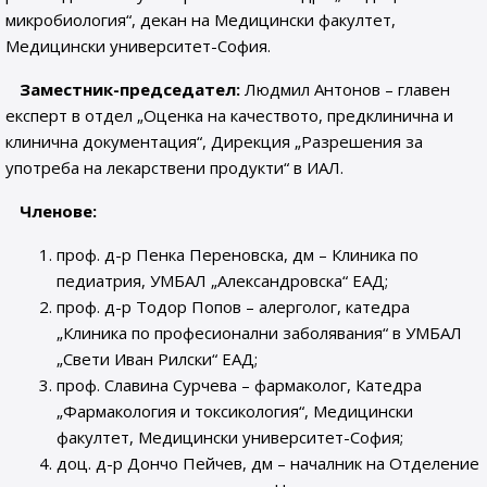
микробиология“, декан на Медицински факултет,
Медицински университет-София.
Заместник-председател:
Людмил Антонов – главен
експерт в отдел „Оценка на качеството, предклинична и
клинична документация“, Дирекция „Разрешения за
употреба на лекарствени продукти“ в ИАЛ.
Членове:
проф. д-р Пенка Переновска, дм – Клиника по
педиатрия, УМБАЛ „Александровска“ ЕАД;
проф. д-р Тодор Попов – алерголог, катедра
„Клиника по професионални заболявания“ в УМБАЛ
„Свети Иван Рилски“ ЕАД;
проф. Славина Сурчева – фармаколог, Катедра
„Фармакология и токсикология“, Медицински
факултет, Медицински университет-София;
доц. д-р Дончо Пейчев, дм – началник на Отделение