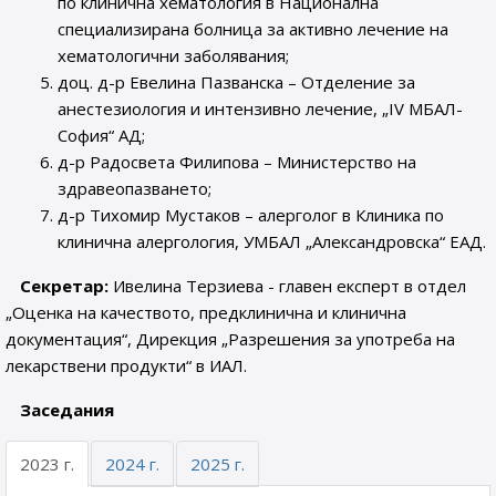
по клинична хематология в Национална
специализирана болница за активно лечение на
хематологични заболявания;
доц. д-р Евелина Пазванска – Отделение за
анестезиология и интензивно лечение, „IV МБАЛ-
София“ АД;
д-р Радосвета Филипова – Министерство на
здравеопазването;
д-р Тихомир Мустаков – алерголог в Клиника по
клинична алергология, УМБАЛ „Александровска“ ЕАД.
Секретар:
Ивелина Терзиева - главен експерт в отдел
„Оценка на качеството, предклинична и клинична
документация“, Дирекция „Разрешения за употреба на
лекарствени продукти“ в ИАЛ.
Заседания
2023 г.
2024 г.
2025 г.