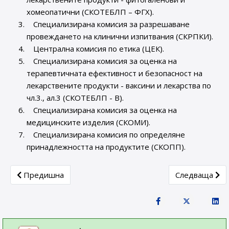
хомеопатични (СКОТЕБЛП – ФГХ).
Специализирана комисия за разрешаване
провеждането на клинични изпитвания (СКРПКИ).
Централна комисия по етика (ЦЕК).
Специализирана комисия за оценка на
терапевтичната ефективност и безопасност на
лекарствените продукти - ваксини и лекарства по
чл.3., ал.3 (СКОТЕБЛП - В).
Специализирана комисия за оценка на
медицинските изделия (СКОМИ).
Специализирана комисия по определяне
принадлежността на продуктите (СКОПП).
Previous article: Полезни връзки
Next article: З
Предишна
Следваща