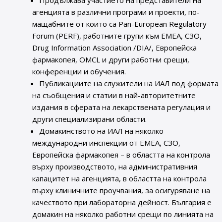
Продължава участието на представители на
агенцията в различни програми и проекти, по-
мащабните от които са Pan-European Regulatory
Forum (PERF), работните групи към ЕМЕА, СЗО,
Drug Information Association /DIA/, Европейска
фармакопея, OMCL и други работни срещи,
конференции и обучения.
Публикациите на служители на ИАЛ под формата
на съобщения и статии в най-авторитетните
издания в сферата на лекарствената регулация и
други специализирани области.
Домакинството на ИАЛ на няколко
международни инспекции от ЕМЕА, СЗО,
Европейска фармакопея – в областта на контрола
върху производството, на административния
капацитет на агенцията, в областта на контрола
върху клиничните проучвания, за осигуряване на
качеството при лабораторна дейност. България е
домакин на няколко работни срещи по линията на