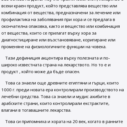
всеки краен продукт, който представлява вещество или
комбинация от вещества, предназначени за лечение или
профилактика на заболявания при хора и се предлага в
окончателна опаковка, както и вещество или комбинация
от вещества, които се прилагат върху хора за
диагностициране или възстановяване, коригиране или
променяне на физиологичните функции на човека.
Тази дефиниция акцентира върху полезната и по-
широко известната страна на лекарството. Но то е и
продукт , който може да бъде опасен.
Това са знаели още древните египтяни и гърци, които
1000 г. преди новата ера контролирали производството на
лечебни средства. Това са знаели и мудис ахибите в
арабските страни, които контролирали екстрактите,
влагани в тогавашните лекарства.
Това си припомниха и хората на 20 век, когато в ранните