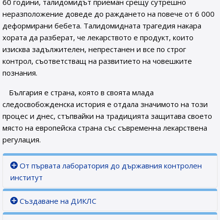
60 години, талидомидът приеман срещу сутрешно
неразположение доведе до раждането на повече от 6 000
деформирани бебета. Талидомидната трагедия накара
хората да разберат, че лекарството е продукт, които
изисква задължителен, непрестанен и все по строг
контрол, съответстващ на развитието на човешките
познания.
България е страна, която в своята млада
следосвобожденска история е отдала значимото на този
процес и днес, стъпвайки на традицията защитава своето
място на европейска страна със съвременна лекарствена
регулация.
От първата лаборатория до държавния контролен
институт
Създаване на ДИКЛС