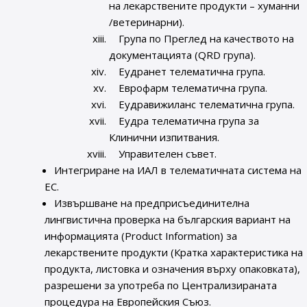
на лекарствените продукти – хуманни
/ветеринарни).
Група по Преглед на качеството на
документацията (QRD група).
Еудранет телематична група.
Еврофарм телематична група.
Еудравижиланс телематична група.
Еудра телематична група за
Клинични изпитвания.
Управителен съвет.
Интегриране на ИАЛ в телематичната система на
ЕС.
Извършване на предприсъединителна
лингвистична проверка на българския вариант на
информацията (Product Information) за
лекарствените продукти (Кратка характеристика на
продукта, листовка и означения върху опаковката),
разрешени за употреба по Централизираната
процедура на Европейския Съюз.