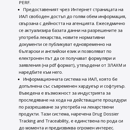
PERF.
Предоставеният чрез Интернет страницата на
ИАЛ свободен достъп до голям обем информация,
свързана с дейността на агенцията. Ежеседмично
се актуализира базата данни на разрешените за
употреба лекарства, новите нормативни
документи се публикуват едновременно на
български и английски език и позволяват по
електронен път да се получават формуляри и
заявления (на pdf формат), утвърдени от ЗЛАХМ и
наредбите към него.
Информационната система на ИАЛ, която бе
допълнена със съвременен хардуеър и софтуеър.
Въведена е възможност за индустрията за
проследяване на хода на действащите процедури
по разрешаване за употреба на лекарствени
продукти. Тази система, наречена Drug Dossier
Tracking and Traceability, е единствена по рода си
до момента и предизвиква огромен интерес.