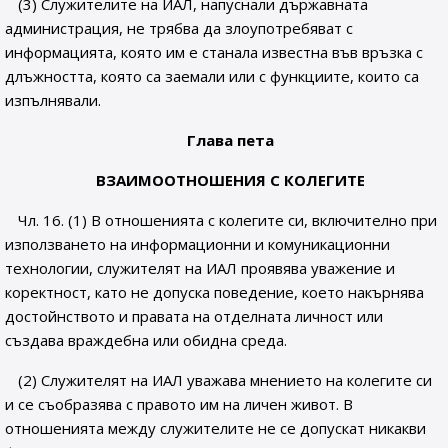
(3) Служителите на ИАЛ, напуснали държавната
администрация, не трябва да злоупотребяват с
информацията, която им е станала известна във връзка с
длъжността, която са заемали или с функциите, които са
изпълнявали.
Глава пета
ВЗАИМООТНОШЕНИЯ С КОЛЕГИТЕ
Чл. 16. (1) В отношенията с колегите си, включително при
използването на информационни и комуникационни
технологии, служителят на ИАЛ проявява уважение и
коректност, като не допуска поведение, което накърнява
достойнството и правата на отделната личност или
създава враждебна или обидна среда.
(2) Служителят на ИАЛ уважава мнението на колегите си
и се съобразява с правото им на личен живот. В
отношенията между служителите не се допускат никакви