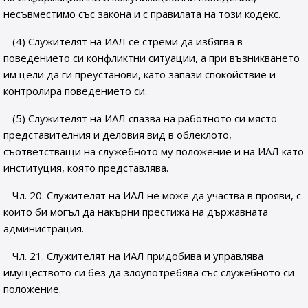
несъвместимо със закона и с правилата на този кодекс.
(4) Служителят на ИАЛ се стреми да избягва в
поведението си конфликтни ситуации, а при възникването
им цели да ги преустанови, като запази спокойствие и
контролира поведението си.
(5) Служителят на ИАЛ спазва на работното си място
представителния и деловия вид в облеклото,
съответстващи на служебното му положение и на ИАЛ като
институция, която представлява.
Чл. 20. Служителят на ИАЛ не може да участва в прояви, с
които би могъл да накърни престижа на държавната
администрация.
Чл. 21. Служителят на ИАЛ придобива и управлява
имуществото си без да злоупотребява със служебното си
положение.