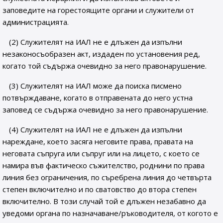
заповедите на горестоящите органи и служители от
администрацията.
(2) Служителят на ИАЛ не е длъжен да изпълни
незаконосъобразен акт, издаден по установения ред,
когато той съдържа очевидно за него правонарушение.
(3) Служителят на ИАЛ може да поиска писмено
потвърждаване, когато в отправената до него устна
заповед се съдържа очевидно за него правонарушение.
(4) Служителят на ИАЛ не е длъжен да изпълни
нареждане, което засяга неговите права, правата на
неговата съпруга или съпруг или на лицето, с което се
намира във фактическо съжителство, роднини по права
линия без ограничения, по съребрена линия до четвърта
степен включително и по сватовство до втора степен
включително. В този случай той е длъжен незабавно да
уведоми органа по назначаване/ръководителя, от когото е