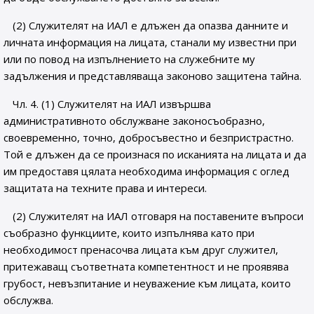
(2) Служителят на ИАЛ е длъжен да опазва данните и
личната информация на лицата, станали му известни при
или по повод на изпълнението на служебните му
задължения и представляваща законово защитена тайна.
Чл. 4. (1) Служителят на ИАЛ извършва
административното обслужване законосъобразно,
своевременно, точно, добросъвестно и безпристрастно.
Той е длъжен да се произнася по исканията на лицата и да
им предоставя цялата необходима информация с оглед
защитата на техните права и интереси.
(2) Служителят на ИАЛ отговаря на поставените въпроси
съобразно функциите, които изпълнява като при
необходимост пренасочва лицата към друг служител,
притежаващ съответната компетентност и не проявява
грубост, невъзпитание и неуважение към лицата, които
обслужва.