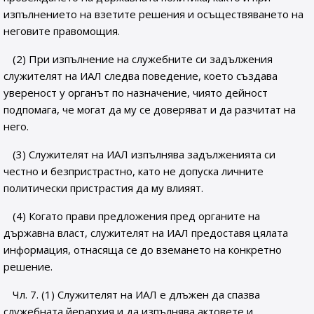
изпълнението на взетите решения и осъществяването на
неговите правомощия.
(2) При изпълнение на служебните си задължения
служителят на ИАЛ следва поведение, което създава
увереност у органът по назначение, чиято дейност
подпомага, че могат да му се доверяват и да разчитат на
него.
(3) Служителят на ИАЛ изпълнява задълженията си
честно и безпристрастно, като не допуска личните
политически пристрастия да му влияят.
(4) Когато прави предложения пред органите на
държавна власт, служителят на ИАЛ предоставя цялата
информация, отнасяща се до вземането на конкретно
решение.
Чл. 7. (1) Служителят на ИАЛ е длъжен да спазва
служебната йерархия и да изпълнява актовете и