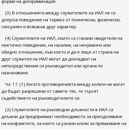
форми на дискриминация.
(3) В отношенията между служителите на ИАЛ не се
допуска поведение на тормоз от психически, физически,
сексуален и всякакъв друг характер.
(4) Служителите на ИАЛ, които са станали свидетели на
неетично поведение, на насилие, на нехуманно или
обидно отношение, към което и да е лице от страна на
друг служител на ИАЛ могат да докладват на
непосредствения си ръководител или органа по
назначаване.
Чл. 17. (1) Когато противоречията между колеги не могат
да бъдат разрешени от самите тях, те търсят
съдействието на ръководителите си.
(2) Служителите на ръководни длъжности в ИАЛ са
длъжни да предприемат необходимото за преодоляване
на конфликтите, за които са узнали и/или за премахване на