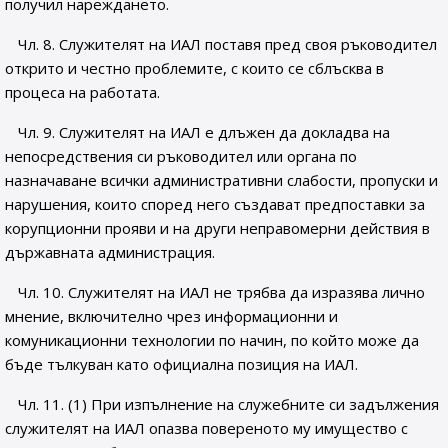
получил нареждането.
Чл. 8. Служителят на ИАЛ поставя пред своя ръководител
открито и честно проблемите, с които се сблъсква в
процеса на работата.
Чл. 9. Служителят на ИАЛ е длъжен да докладва на
непосредствения си ръководител или органа по
назначаване всички административни слабости, пропуски и
нарушения, които според него създават предпоставки за
корупционни прояви и на други неправомерни действия в
държавната администрация.
Чл. 10. Служителят на ИАЛ не трябва да изразява личнo
мнениe, включително чрез информационни и
комуникационни технологии по начин, по който може да
бъде тълкуван като официална позиция на ИАЛ.
Чл. 11. (1) При изпълнение на служебните си задължения
служителят на ИАЛ опазва повереното му имущество с