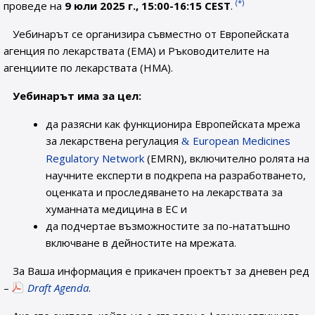
(*)
проведе на
9 юли 2025 г., 15:00-16:15 CEST
.
Уебинарът се организира съвместно от Европейската
агенция по лекарствата (EMA) и Ръководителите на
агенциите по лекарствата (HMA).
Уебинарът има за цел:
да разясни как функционира Европейската мрежа
за лекарствена регулация
European Medicines
Regulatory Network
(EMRN), включително ролята на
научните експерти в подкрепа на разработването,
оценката и проследяването на лекарствата за
хуманната медицина в ЕС и
да подчертае възможностите за по-нататъшно
включване в дейностите на мрежата.
За Ваша информация е прикачен проектът за дневен ред
–
Draft Agenda
.