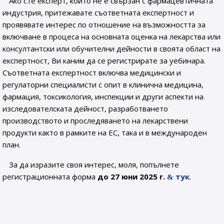
Ако сте експерт, който не е свързан с фармацевтичната
индустрия, притежавате съответната експертност и
проявявате интерес по отношение на възможността за
включване в процеса на основната оценка на лекарства или
консултантски или обучителни дейности в своята област на
експертност, Ви каним да се регистрирате за уебинара.
Съответната експертност включва медицински и
регулаторни специалисти с опит в клинична медицина,
фармация, токсикология, инспекции и други аспекти на
изследователската дейност, разработването
производството и проследяването на лекарствени
продукти както в рамките на ЕС, така и в международен
план.
За да изразите своя интерес, моля, попълнете
регистрационната форма
до 27 юни 2025 г.
тук
.