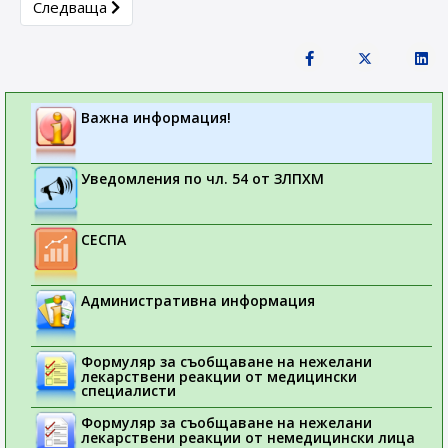
Next article: EMA предупреждава пациентите и медици
Следваща
Важна информация!
Уведомления по чл. 54 от ЗЛПХМ
СЕСПА
Административна информация
Формуляр за съобщаване на нежелани
лекарствени реакции от медицински
специалисти
Формуляр за съобщаване на нежелани
лекарствени реакции от немедицински лица