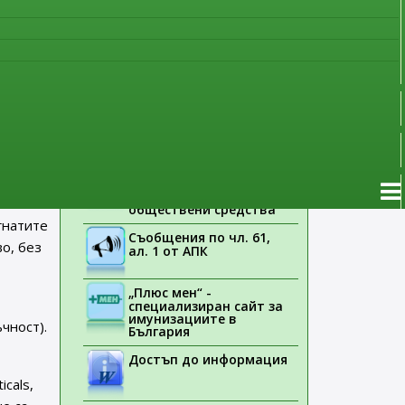
наблюдение
Указания на ЕМА
Лекарствени продукти
без лекарско
предписание
ва,
Новоразрешени за
ито
употреба лекарствени
продукти
оже да
Електронен списък на
медицинските изделия,
заплащани с
обществени средства
гнатите
Съобщения по чл. 61,
о, без
ал. 1 от АПК
„Плюс мен“ -
специализиран сайт за
имунизациите в
чност).
България
Достъп до информация
cals,