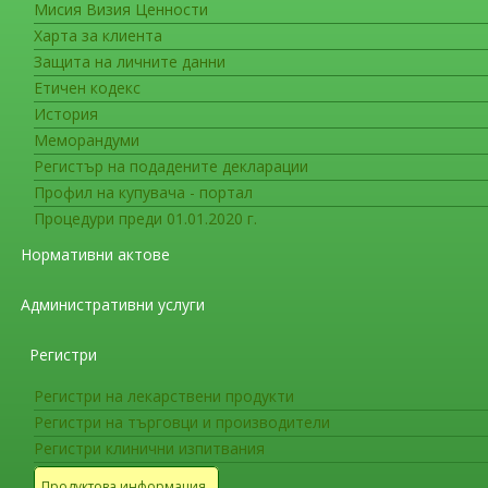
Мисия Визия Ценности
Важна информация
Харта за клиента
Европейската агенция по лека
Защита на личните данни
блокираните лекарствени прод
Етичен кодекс
История
Европейската агенция по лекарствата (EMA)
Меморандуми
пациентите, приемали лекарства, съдържащи ва
Регистър на подадените декларации
открит примеса N-нитрозодиметиламин (NDMA
Профил на купувача - портал
Процедури преди 01.01.2020 г.
NDMA е класифициран като възможен канцеро
Веществото се открива в някои храни и водои
Нормативни актове
поглъщане в много малки количества.
Административни услуги
След предварителна оценка EMA изчислява, 
5 000 пациенти, приемащи засегнатите лекарст
Регистри
продължение на 7 години. Изчислението се ос
Регистри на лекарствени продукти
вещество валсартан, произведено от Zhejiang H
Регистри на търговци и производители
Възможният риск от рак е екстраполиран те
Регистри клинични изпитвания
контекста на риска от рак през целия живот в
Продуктова информация