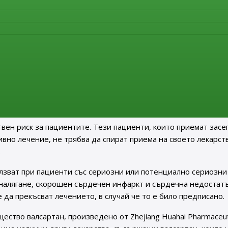
 предположението, че NDMA в крайния продукт е в същото
вещество от Zhejiang Huahai в произведените от тях лекарст
 анализ на мострите от крайните лекарствени продукти, ко
 количество NDMА. Допълнителни проверки са извършени от
то се получат данните от всичките тези анализи, EMA ще м
 от примеса за пациентите.
твен риск за пациентите. Тези пациенти, които приемат засе
вно лечение, не трябва да спират приема на своето лекарств
.
лзват при пациенти със сериозни или потенциално сериозни
налягане, скорошен сърдечен инфаркт и сърдечна недостатъ
да прекъсват лечението, в случай че то е било предписано.
ство валсартан, произведено от Zhejiang Huahai Pharmaceuti