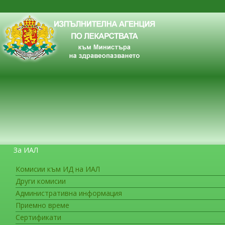
За ИАЛ
Комисии към ИД на ИАЛ
Други комисии
ЗА ГРАЖДАНИТЕ
Административна информация
Приемно време
Сертификати