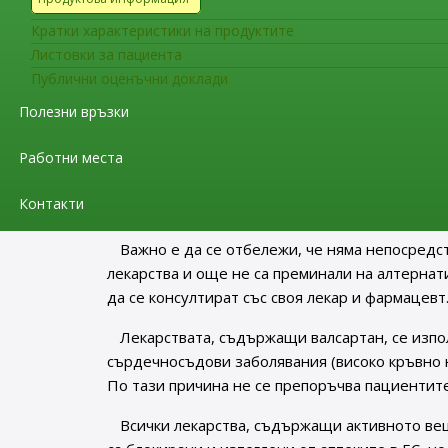
източници.
Кратки характеристики на продуктите
Тази предварителна оценка се основава на
Листовки за пациента
количество, както в активното вещество.
Публични оценъчни доклади
Полезни връзки
От фирмите, които са използвали активното 
съдържащи валсартан, се изисква да извършат
Работни места
съхраняват, за да установят действителното
официални контролни лаборатории на ЕС. Кога
Контакти
предостави повече информация относно риска
Важно е да се отбележи, че няма непосредс
лекарства и още не са преминали на алтернати
да се консултират със своя лекар и фармацевт
Лекарствата, съдържащи валсартан, се изпо
сърдечносъдови заболявания (високо кръвно 
По тази причина не се препоръчва пациентите 
Всички лекарства, съдържащи активното веще