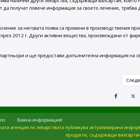
о има налични други лекарства, съдържащи валсартан, които 
т да получат повече информация за своето лечение, трябва 
яснение за неговата поява са промени в производствения про
а през 2012 г. Други активни вещества, произвеждани от фир
 партньори и ще предостави допълнителна информация на с
пълнителна агенция по лекарствата от 18.09.2018 г.
Next 
След
ло
Важна информация!
ката агенция по лекарствата публикува актуализирана инфо
продукти, съдържащи валсарта