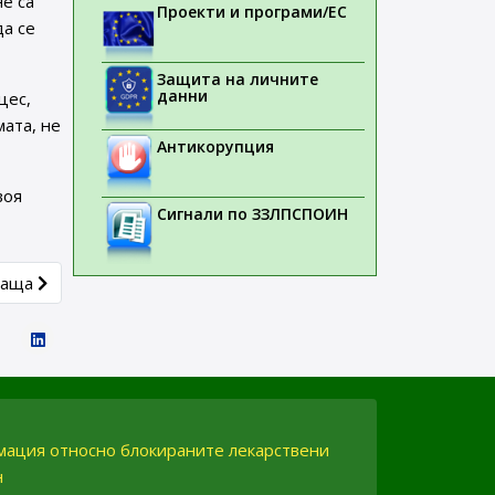
не са
Проекти и програми/ЕС
да се
Защита на личните
данни
цес,
мата, не
Антикорупция
воя
Сигнали по ЗЗЛПСПОИН
article: ИАЛ публикува информация касаеща освобождаване о
ваща
рмация относно блокираните лекарствени
н