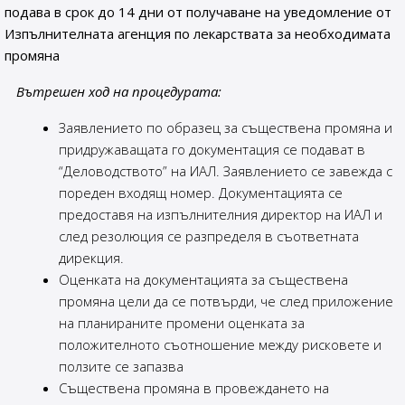
подава в срок до 14 дни от получаване на уведомление от
Изпълнителната агенция по лекарствата за необходимата
промяна
Вътрешен ход на процедурата:
Заявлението по образец за съществена промяна и
придружаващата го документация се подават в
“Деловодството” на ИАЛ. Заявлението се завежда с
пореден входящ номер. Документацията се
предоставя на изпълнителния директор на ИАЛ и
след резолюция се разпределя в съответната
дирекция.
Оценката на документацията за съществена
промяна цели да се потвърди, че след приложение
на планираните промени оценката за
положителното съотношение между рисковете и
ползите се запазва
Съществена промяна в провеждането на