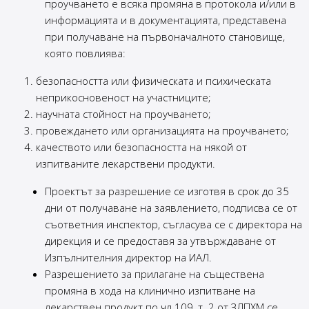
проучването е всяка промяна в протокола и/или в
информацията и в документацията, представена
при получаване на първоначалното становище,
която повлиява:
безопасността или физическата и психическата
неприкосновеност на участниците;
научната стойност на проучването;
провеждането или организацията на проучването;
качеството или безопасността на някой от
изпитваните лекарствени продукти.
Проектът за разрешение се изготвя в срок до 35
дни от получаване на заявлението, подписва се от
съответния инспектор, съгласува се с директора на
дирекция и се предоставя за утвърждаване от
Изпълнителния директор на ИАЛ.
Разрешението за прилагане на съществена
промяна в хода на клинично изпитване на
лекарствен продукт по чл.109, т. 2 от ЗЛПХМ се