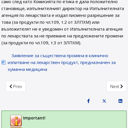
само след като Комисията по етика е дала положително
становище, изпълнителният директор на Изпълнителната
агенция по лекарствата е издал писмено разрешение за
това (за продукти по чл.109, т.2 от ЗЛПХМ) или
възложителят не е уведомен от Изпълнителната агенция
по лекарствата за не приемане на предложените промени
(за продукти по чл.109, т.3 от ЗЛПХМ).
Заявление за съществена промяна в клинично
изпитване на лекарствен продукт, прeдназначен за
хуманна медицина
Previous article: Approval of non-interventional pharmaceutical 
Next arti
Prev
Next
Important!