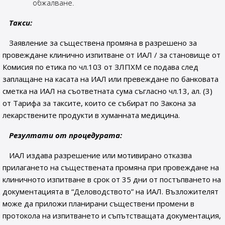
обжалване.
Такси:
Заявление за съществена промяна в разрешено за
провеждане клинично изпитване от ИАЛ / за становище от
Комисия по етика по чл.103 от ЗЛПХМ се подава след
заплащане на касата на ИАЛ или превеждане по банковата
сметка на ИАЛ на съответната сума съгласно чл.13, ал. (3)
от Тарифа за таксите, които се събират по Закона за
лекарствените продукти в хуманната медицина.
Резултати от процедурата:
ИАЛ издава разрешение или мотивирано отказва
прилагането на съществената промяна при провеждане на
клиничното изпитване в срок от 35 дни
от постъпването на
документацията в “Деловодството” на ИАЛ. Възложителят
може да приложи планирани съществени промени в
протокола на изпитването и съпътстващата документация,