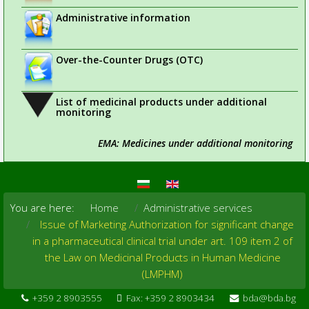
Administrative information
Over-the-Counter Drugs (OTC)
List of medicinal products under additional
monitoring
EMA: Medicines under additional monitoring
You are here:
Home
Administrative services
Issue of Marketing Authorization for significant change
in a pharmaceutical clinical trial under art. 109 item 2 of
the Law on Medicinal Products in Human Medicine
(LMPHM)
+359 2 8903555
Fax: +359 2 8903434
bda@bda.bg