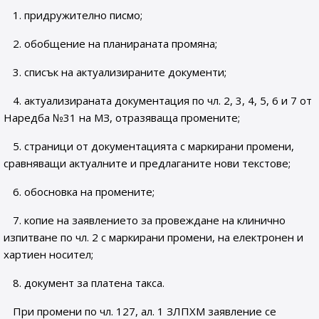
1. придружително писмо;
2. обобщение на планираната промяна;
3. списък на актуализираните документи;
4. актуализираната документация по чл. 2, 3, 4, 5, 6 и 7 от
Наредба №31 на МЗ, отразяваща промените;
5. страници от документацията с маркирани промени,
сравняващи актуалните и предлаганите нови текстове;
6. обосновка на промените;
7. копие на заявлението за провеждане на клинично
изпитване по чл. 2 с маркирани промени, на електронен и
хартиен носител;
8. документ за платена такса.
При промени по чл. 127, ал. 1 ЗЛПХМ заявление се