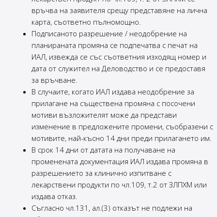
връчва на заявителя срещу представяне на лична
карта, съответно пълномощно.
Подписаното разрешение / неодобрение на
планираната промяна се подпечатва с печат на
ИАЛ, извежда се със съответния изходящ номер и
дата от служител на Деловодство и се предоставя
за връчване.
В случаите, когато ИАЛ издава неодобрение за
прилагане на съществена промяна с посочени
мотиви възложителят може да представи
изменение в предложените промени, съобразени с
мотивите, най-късно 14 дни преди прилагането им.
В срок 14 дни от датата на получаване на
променената документация ИАЛ издава промяна в
разрешението за клинично изпитване с
лекарствени продукти по чл.109, т.2 от ЗЛПХМ или
издава отказ.
Съгласно чл.131, ал.(3) отказът не подлежи на