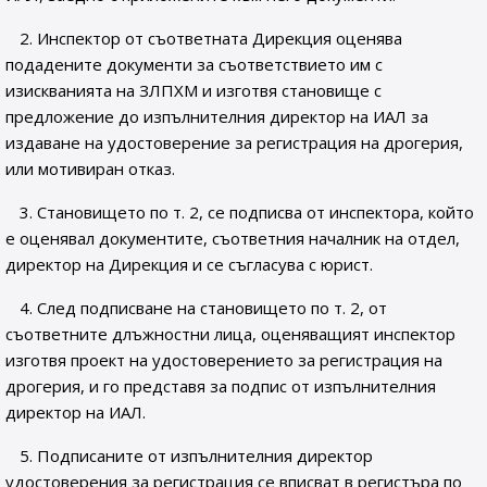
2. Инспектор от съответната Дирекция оценява
подадените документи за съответствието им с
изискванията на ЗЛПХМ и изготвя становище с
предложение до изпълнителния директор на ИАЛ за
издаване на удостоверение за регистрация на дрогерия,
или мотивиран отказ.
3. Становището по т. 2, се подписва от инспектора, който
е оценявал документите, съответния началник на отдел,
директор на Дирекция и се съгласува с юрист.
4. След подписване на становището по т. 2, от
съответните длъжностни лица, оценяващият инспектор
изготвя проект на удостоверението за регистрация на
дрогерия, и го представя за подпис от изпълнителния
директор на ИАЛ.
5. Подписаните от изпълнителния директор
удостоверения за регистрация се вписват в регистъра по