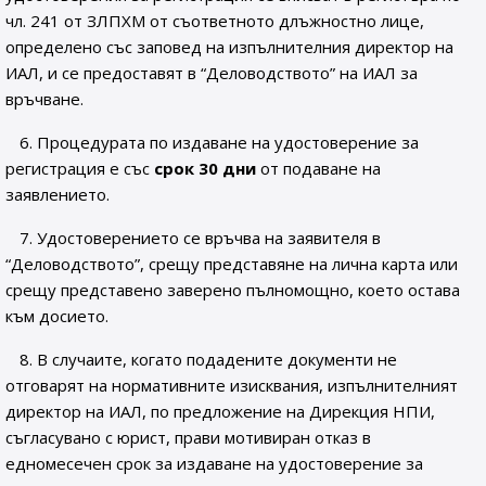
чл. 241 от ЗЛПХМ от съответното длъжностно лице,
определено със заповед на изпълнителния директор на
ИАЛ, и се предоставят в “Деловодството” на ИАЛ за
връчване.
6. Процедурата по издаване на удостоверение за
регистрация е със
срок 30 дни
от подаване на
заявлението.
7. Удостоверението се връчва на заявителя в
“Деловодството”, срещу представяне на лична карта или
срещу представено заверено пълномощно, което остава
към досието.
8. В случаите, когато подадените документи не
отговарят на нормативните изисквания, изпълнителният
директор на ИАЛ, по предложение на Дирекция НПИ,
съгласувано с юрист, прави мотивиран отказ в
едномесечен срок за издаване на удостоверение за