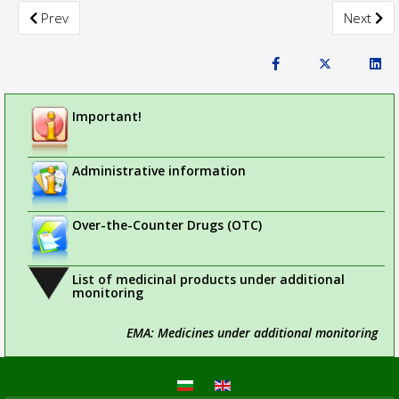
Previous article: Issue of registration certificate for homeo
Next arti
Prev
Next
Important!
Administrative information
Over-the-Counter Drugs (OTC)
List of medicinal products under additional
monitoring
EMA: Medicines under additional monitoring