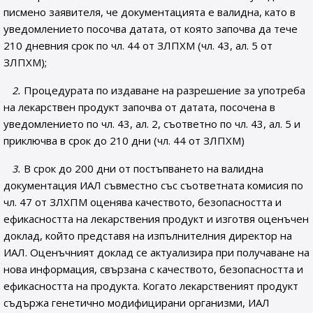
писмено заявителя, че документацията е валидна, като в
уведомлението посочва датата, от която започва да тече
210 дневния срок по чл. 44 от ЗЛПХМ (чл. 43, ал. 5 от
ЗЛПХМ);
2.
Процедурата
по издаване на разрешение за употреба
на лекарствен продукт започва от датата, посочена в
уведомлението по чл. 43, ал. 2, съответно по чл. 43, ал. 5 и
приключва в срок до 210 дни (чл. 44 от ЗЛПХМ)
3.
В срок до 200 дни от постъпването на валидна
документация ИАЛ съвместно със съответната комисия по
чл. 47 от ЗЛХПМ оценява качеството, безопасността и
ефикасността на лекарствения продукт и изготвя оценъчен
доклад, който представя на изпълнителния директор на
ИАЛ. Оценъчният доклад се актуализира при получаване на
нова информация, свързана с качеството, безопасността и
ефикасността на продукта. Когато лекарственият продукт
съдържа генетично модифицирани организми, ИАЛ