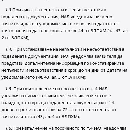
1.3.
При липса на непълноти и несъответствия в
подадената документация, ИАЛ уведомява писмено
заявителя, като в уведомлението се посочва датата, от
която започва да тече срокът по чл. 44 от ЗЛПХМ (чл. 43, ал.
2 от ЗЛПХМ);
1.4.
При установяване на непълноти и несъответствия в
подадената документация,
ИАЛ уведомява заявителя да
представи
допълнителна информация по констатираните
непълноти и несъответствия в срок до 14 дни от датата на
уведомлението (чл. 43, ал. 3
от ЗЛПХМ);
1.5.
При неизпълнение на посоченото в т. 4 ИАЛ
уведомява писмено заявителя, че заявлението не е
валидно, като връща подадената документация в 14
дневен срок и възстановява 75 на сто от платената
от
заявителя такса (43, ал. 4 от ЗЛПХМ);
1.6.
При изпълнение на посоченото по т.4 ИАЛ уведомява