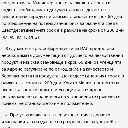
предоставя на Министерството на околната среда и
водите необходимата документация от досието на
лекарствения продукт и изисква становище в срок 60 дни
по отношение на потенциалния риск за околната среда.
Шестдесетдневният срок е в рамките на срока от 200 дни.
(чл. 49, ал. 1, ал. 2);
В случаите на радиофармацевтици
ИАЛ предоставя
необходимата документация от досието на лекарствения
продукт и изисква становище в срок 60 дни от Агенцията
за ядрено регулиране
по отношение на качеството и
безопасността на продукта. Шетстдесетдневният срок е в
рамките на срока от 200 дни. Когато Министерството на
околната среда и водите и Агенцията за ядрено
регулиране не се произнесат в установените срокове, се
приема, че становището им е положително.
4.
При установяване на несъответствия в досието с
изискванията за издаване на разрешение за употреба,