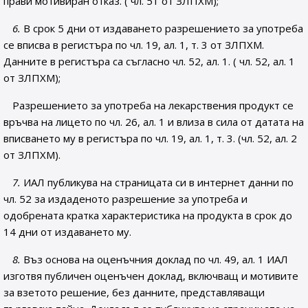
прави мотивиран отказ. ( чл. 51 от ЗЛПХМ);
6.
В срок 5 дни от издаването разрешението за употреба
се вписва в регистъра по чл. 19, ал. 1, т. 3 от ЗЛПХМ.
Данните в регистъра са съгласно чл. 52, ал. 1. ( чл. 52, ал. 1
от ЗЛПХМ);
Разрешението за употреба на лекарствения продукт се
връчва на лицето по чл. 26, ал. 1 и влиза в сила от датата на
вписването му в регистъра по чл. 19, ал. 1, т. 3. (чл. 52, ал. 2
от ЗЛПХМ).
7.
ИАЛ публикува на страницата си в интернет данни по
чл. 52 за издаденото разрешение за употреба и
одобрената кратка характеристика на продукта в срок до
14 дни от издаването му.
8.
Въз основа на оценъчния доклад по чл. 49, ал. 1 ИАЛ
изготвя публичен оценъчен доклад, включващ и мотивите
за взетото решение, без данните, представляващи