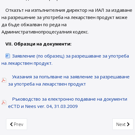
Отказът на изпълнителния директор на ИАЛ за издаване
на разрешение за употреба на лекарствен продукт може
да бъде обжалван по реда на
Административнопроцесуалния кодекс.
VІІ. Образци на документи:
Заявление (по образец) за разрешаване за употреба
на лекарствен продукт.
Указания за попълване на заявление за разрешаване
за употреба на лекарствен продукт
Ръководство за електронно подаване на документи
eCTD и Nees ver. 04, 31.03.2009
Previous article: Issue of Certificate for pharmaceutical prod
Next arti
Prev
Next