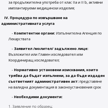
за продължителна употреба от клас ІІа и ІІ b, активни
имплантируеми медицински изделия;
ІV. Процедура по извършване на
административната услуга
-
Компетентни органи:
Изпълнителна Агенция по
Лекарствата
-
Заявител /молител/ задължено лице:
Възложител или Главен изследовател или
Координиращ изследовател;
-
Нормативно установени изисквания, които
трябва да бъдат изпълнени, за да бъде издаден
съответният административен акт:
представяне
на валидна документация в законоустановения срок
-
Необходими документи:
Заявление по образец;