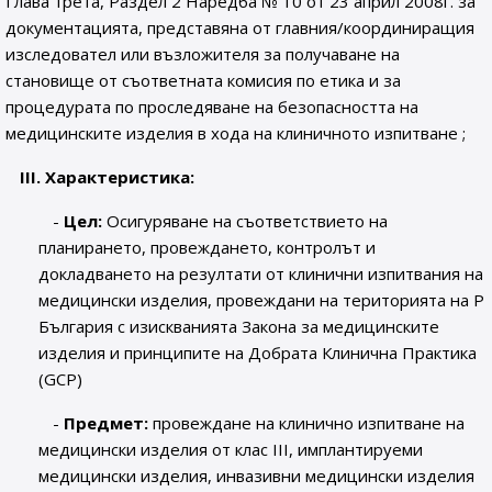
Глава трета, Раздел 2 Наредба № 10 от 23 април 2008г. за
документацията, представяна от главния/координиращия
изследовател или възложителя за получаване на
становище от съответната комисия по етика и за
процедурата по проследяване на безопасността на
медицинските изделия в хода на клиничното изпитване ;
ІІІ. Характеристика:
-
Цел:
Осигуряване на съответствието на
планирането, провеждането, контролът и
докладването на резултати от клинични изпитвания на
медицински изделия, провеждани на територията на Р
България с изискванията Закона за медицинските
изделия и принципите на Добрата Клинична Практика
(GCP)
-
Предмет:
провеждане на клинично изпитване на
медицински изделия от клас ІІІ, имплантируеми
медицински изделия, инвазивни медицински изделия