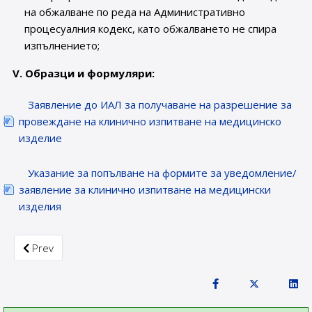
на обжалване по реда на Административно
процесуалния кодекс, като обжалването не спира
изпълнението;
V. Образци и формуляри:
Заявление до ИАЛ за получаване на разрешение за
провеждане на клинично изпитване на медицинско
изделие
Указание за попълване на формите за уведомление/
заявление за клинично изпитване на медицински
изделия
Previous article: Issue of Marketing Authorization for product
Prev