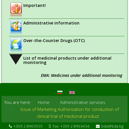
Important!
Administrative information
Over-the-Counter Drugs (OTC)
List of medicinal products under additional
monitoring
EMA: Medicines under additional monitoring
You are here:
Home
Administrative services
Issue of Marketing Authorization for conduction of
clinical trial of medicinal product
+359 2 8903555
Fax: +359 2 8903434
bda@bda.bg