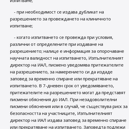
изпитване;
- при необходимост се издава дубликат на
разрешението за провеждането на клиничното
изпитване;
- когато изпитването се провежда при условия,
различни от определените при издаване на
разрешението; налице е информация за опорочаване
научната валидност на изпитването, Изпълнителният
директор на ИАЛ, писмено уведомява притежателите
на разрешението, за намерението си да издаде
заповед за временно спиране или прекратяване на
изпитването. В 7-дневен срок от уведомяването,
притежателите на разрешението могат да представят
писмени обяснения до ИАЛ. При незадоволителни
писмени обяснения или в случай, че съществува риск за
безопасността на участниците, Изпълнителният
директор на ИАЛ издава заповед за временно спиране
или прекратяване на изпитването. Заповедта подлежи