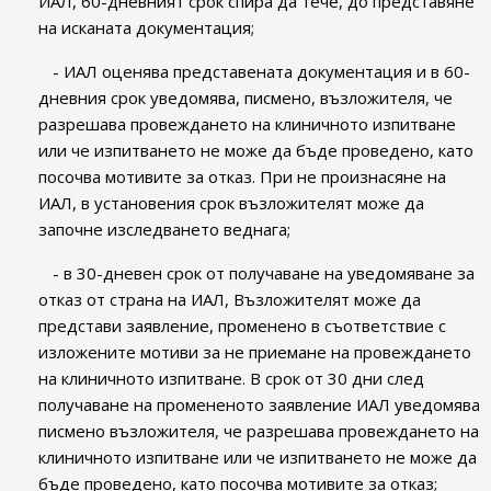
ИАЛ, 60-дневният срок спира да тече, до представяне
на исканата документация;
- ИАЛ оценява представената документация и в 60-
дневния срок уведомява, писмено, възложителя, че
разрешава провеждането на клиничното изпитване
или че изпитването не може да бъде проведено, като
посочва мотивите за отказ. При не произнасяне на
ИАЛ, в установения срок възложителят може да
започне изследването веднага;
- в 30-дневен срок от получаване на уведомяване за
отказ от страна на ИАЛ, Възложителят може да
представи заявление, променено в съответствие с
изложените мотиви за не приемане на провеждането
на клиничното изпитване. В срок от 30 дни след
получаване на промененото заявление ИАЛ уведомява
писмено възложителя, че разрешава провеждането на
клиничното изпитване или че изпитването не може да
бъде проведено, като посочва мотивите за отказ;