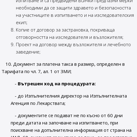
изпитване и са предвидени всички предпазни мерки
необходими да се защити здравето и безопасността
на участниците в изпитването и на изследователския
екип;
Копие от договор за застраховка, покриваща
отговорността на изследователя и възложителя;
Проект на договор между възложителя и лечебното
заведение;
10. Документ за платена такса в размер, определен в
Тарифата по чл. 7, ал. 1 от ЗМИ;
-
Вътрешен ход на процедурата:
- до Изпълнителния директор на Изпълнителната
Агенция по Лекарствата;
- документите се подават не по късно от 60 дни
преди датата на започване на изпитването, при
поискване на допълнителна информация от страна на