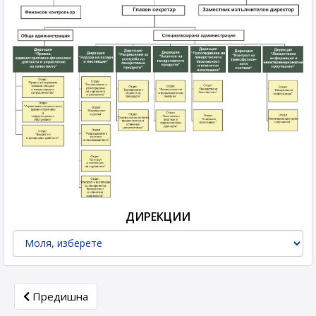
ДИРЕКЦИИ
Previous article: История
Предишна