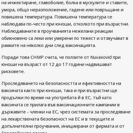
на инжектиране, главоболие, болка в мускулите и ставите,
умора, общо неразположение, гадене или повръщане и
повишена температура. Повишена температура се
наблюдава по-често при юноши, отколкото при възрастни.
Наблюдаваните в проучванията нежелани реакции
обикновено са леки или умерени по тежест и отзвучават в
рамките на няколко дни след ваксинацията.
Поради това CHMP счита, че ползите от Nuvaxovid при
юноши на възраст от 12 до 17 години надвишават
рисковете.
Проследяването на безопасността и ефективността на
ваксината както при юноши, така и при възрастни ще
продължи по време на употребата й в ЕС, тъй като
ваксината се прилага във ваксинационните кампании в
държавите - членки на ЕС, чрез системата за проследяване
на лекарствената безопасност на ЕС и в текущите и
допълнителни проучвания, инициирани от фирмата и от