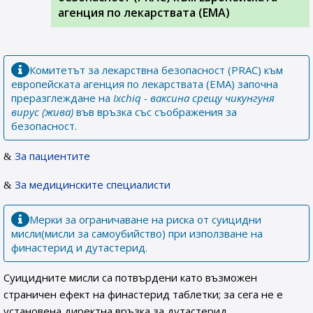
агенция по лекарствата (ЕМА)
Комитетът за лекарствна безопасност (PRAC) към
европейската агенция по лекарствата (EMA) започна
преразглеждане на
Ixchiq - ваксина срещу чикунгуня
вирус (жива)
във връзка със съображения за
безопасност.
За пациентите
За медицинските специалисти
Мерки за ограничаване на риска от суицидни
мисли(мисли за самоубийство) при използване на
финастерид и дутастерид.
Суицидните мисли са потвърдени като възможен
страничен ефект на финастерид таблетки; за сега не е
установена директна връзка за дутастерид.