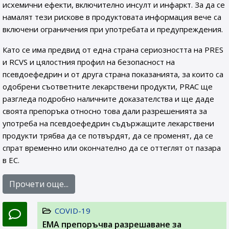
исхемични ефекти, включително инсулт и инфаркт. За да се
намалят тези рискове в продуктовата информация вече са
включени ограничения при употребата и предупреждения.
Като се има предвид от една страна сериозността на PRES
и RCVS и цялостния профил на безопасност на
псевдоефедрин и от друга страна показанията, за които са
одобрени съответните лекарствени продукти, PRAC ще
разгледа подробно наличните доказателства и ще даде
своята препоръка относно това дали разрешенията за
употреба на псевдоефедрин съдържащите лекарствени
продукти трябва да се потвърдят, да се променят, да се
спрат временно или окончателно да се оттеглят от пазара
в ЕС.
Прочети още...
COVID-19
EMA препоръчва разрешаване за