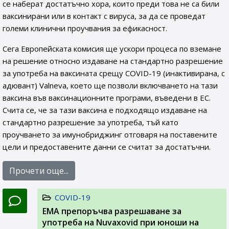
се наберат достатъчно хора, които преди това не са били
ваксинирани или в контакт с вируса, за да се проведат
големи клинични проучвания за ефикасност.
Сега Европейската комисия ще ускори процеса по вземане
на решение относно издаване на стандартно разрешение
за употреба на ваксината срещу COVID-19 (инактивирана, с
адювант) Valneva, което ще позволи включването на тази
ваксина във ваксинационните програми, въведени в ЕС.
Счита се, че за тази ваксина е подходящо издаване на
стандартно разрешение за употреба, тъй като
проучването за имунобриджинг отговаря на поставените
цели и предоставените данни се считат за достатъчни.
Прочети още...
COVID-19
ЕМА препоръчва разрешаване за
употреба на Nuvaxovid при юноши на