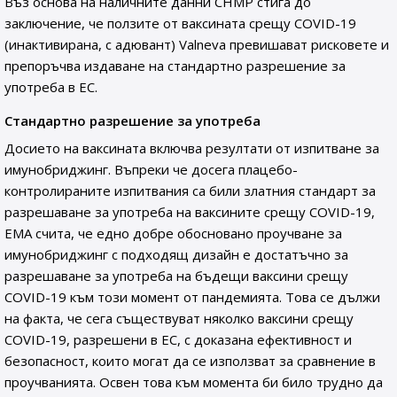
Въз основа на наличните данни CHMP стига до
заключение, че ползите от ваксината срещу COVID-19
(инактивирана, с адювант) Valneva превишават рисковете и
препоръчва издаване на стандартно разрешение за
употреба в ЕС.
Стандартно разрешение за употреба
Досието на ваксината включва резултати от изпитване за
имунобриджинг. Въпреки че досега плацебо-
контролираните изпитвания са били златния стандарт за
разрешаване за употреба на ваксините срещу COVID-19,
EMA счита, че едно добре обосновано проучване за
имунобриджинг с подходящ дизайн е достатъчно за
разрешаване за употреба на бъдещи ваксини срещу
COVID-19 към този момент от пандемията. Това се дължи
на факта, че сега съществуват няколко ваксини срещу
COVID-19, разрешени в ЕС, с доказана ефективност и
безопасност, които могат да се използват за сравнение в
проучванията. Освен това към момента би било трудно да