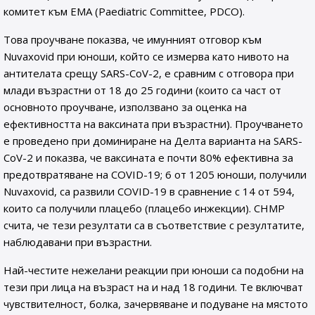
комитет към EMA (Paediatric Committee, PDCO).
Това проучване показва, че имунният отговор към
Nuvaxovid при юноши, който се измерва като нивото на
антителата срещу SARS-CoV-2, е сравним с отговора при
млади възрастни от 18 до 25 години (които са част от
основното проучване, използвано за оценка на
ефективността на ваксината при възрастни). Проучването
е проведено при доминиране на Делта варианта на SARS-
CoV-2 и показва, че ваксината е почти 80% ефективна за
предотвратяване на COVID-19; 6 от 1205 юноши, получили
Nuvaxovid, са развили COVID-19 в сравнение с 14 от 594,
които са получили плацебо (плацебо инжекции). CHMP
счита, че тези резултати са в съответствие с резултатите,
наблюдавани при възрастни.
Най-честите нежелани реакции при юноши са подобни на
тези при лица на възраст на и над 18 години. Те включват
чувствителност, болка, зачервяване и подуване на мястото