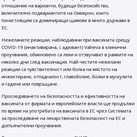
отношение на варианти, будещи безпокойство,
включително подвариантите на Омикрон, които
понастоящем са доминиращи щамове в много държави в
ЕС.
Нежеланите реакции, наблюдавани при ваксината срещу
COVID-19 (инактивирана, с адювант) Valneva в клинични
проучвания, обикновено са леки и отзвучават в рамките на
няколко дни след ваксинация. Най-честите нежелани
реакции са чувствителност или болка на мястото на
инжектиране, отпадналост, главоболие, болки в мускулите
и гадене или повръщане.
Проследяването на безопасността и ефективността на
ваксината от фирмата и европейските власти ще продължи
по време на употребата на ваксината в ЕС чрез Системата
за проследяване на лекарствената безопасност на ЕС и
допълнителни проучвания.