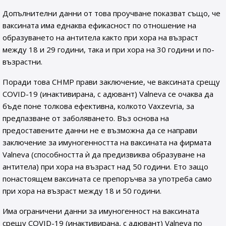
Допълнителни данни от това проучване показват също, че
ваксината има еднаква ефикасност по отношение на
образуването на антитела както при хора на възраст
между 18 и 29 години, така и при хора на 30 години и по-
възрастни.
Поради това CHMP прави заключение, че ваксината срещу
COVID-19 (инактивирана, с адювант) Valneva се очаква да
бъде поне толкова ефективна, колкото Vaxzevria, за
предпазване от заболяването. Въз основа на
предоставените данни не е възможна да се направи
заключение за имуногенността на ваксината на фирмата
Valneva (способността ѝ да предизвиква образуване на
антитела) при хора на възраст над 50 години. Ето защо
понастоящем ваксината се препоръчва за употреба само
при хора на възраст между 18 и 50 години.
Има ограничени данни за имуногенност на ваксината
срещу COVID-19 (инактивирана, с адювант) Valneva по