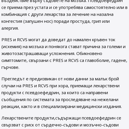
въздействие върху съдовете на мозъка. Псевдоефедрин
се приема през устата и се употребява самостоятелно или в
комбинация с други лекарства за лечение на назална
конгестия (запушен нос) поради простуда, грип или
алергия.
PRES и RCVS могат да доведат до намален кръвен ток
(исхемия) на мозъка и понякога стават причина за големи и
животозастрашаващи усложнения. Обикновено
симптомите, свързани с PRES и RCVS са главоболие, гадене,
гърчове.
Прегледът е предизвикан от нови данни за малък брой
случаи на PRES и RCVS при хора, приемащи лекарствени
продукти с псевдоефедрин, за които са направени
съобщения по системата за проследяване на нежелани
реакции, както и в специализирани медицински издания.
Лекарствените продукти,съдържащи псевдоефедрин се
свързват с риск от сърдечно-съдови и мозъчно-съдови