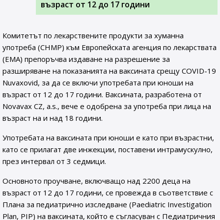
възраст от 12 до 17 години
Комитетът по лекарствените продукти за хуманна
употреба (CHMP) към Европейската агенция по лекарствата
(EMA) препоръчва издаване на разрешение за
разширяване на показанията на ваксината срещу COVID-19
Nuvaxovid, за да се включи употребата при юноши на
възраст от 12 до 17 години. Ваксината, разработена от
Novavax CZ, a.s., вече е одобрена за употреба при лица на
възраст на и над 18 години.
Употребата на ваксината при юноши е като при възрастни,
като се прилагат две инжекции, поставени интрамускулно,
през интервал от 3 седмици.
Основното проучване, включващо над 2200 деца на
възраст от 12 до 17 години, се провежда в съответствие с
Плана за педиатрично изследване (Paediatric Investigation
Plan, PIP) на ваксината, който е съгласуван с Педиатричния