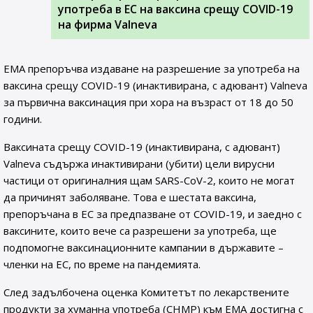
употреба в ЕС на ваксина срещу COVID-19
на фирма Valneva
EMA препоръчва издаване на разрешение за употреба на
ваксина срещу COVID-19 (инактивирана, с адювант) Valneva
за първична ваксинация при хора на възраст от 18 до 50
години.
Ваксината срещу COVID-19 (инактивирана, с адювант)
Valneva съдържа инактивирани (убити) цели вирусни
частици от оригиналния щам SARS-CoV-2, които не могат
да причинят заболяване. Това е шестата ваксина,
препоръчана в ЕС за предпазване от COVID-19, и заедно с
ваксините, които вече са разрешени за употреба, ще
подпомогне ваксинационните кампании в държавите –
членки на ЕС, по време на пандемията.
След задълбочена оценка Комитетът по лекарствените
продукти за хуманна употреба (CHMP) към ЕМА достигна с