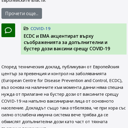
Европейските власти.
Прочети още...
COVID-19
ЕCDC и EMA акцентират върху
съображенията за допълнителни и
бустер дози ваксини срещу COVID-19
Според техническия доклад, публикуван от Европейския
център за превенция и контрол на заболяванията
(European Centre for Disease Prevention and Control, ECDC),
въз основа на наличните към момента данни няма спешна
нужда от прилагане на бустер дози от ваксините срещу
COVID-19 на напълно ваксинирани лица от основното
население. Докладът също така отбелязва, че при хора със
силно отслабена имунна система вече трябва да се
обмислят допълнителни дози като част от тяхната