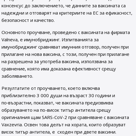
консенсус до заключението, че данните за ваксината са
надеждни и отговарят на критериите на ЕС за ефикасност,
безопасност и качество.
Основното проучване, проведено с ваксината на фирмата
Valneva, е имунобриджинг. Изпитванията за
имунобриджинг сравняват имунния отговор, получен при
прилагане на нова ваксина, с този, получен при прилагане
на разрешена за употреба ваксина, използвана за
сравнение, която има доказана ефективност срещу
заболяването.
Резултатите от проучването, което включва
приблизително 3 000 души на възраст 30 години и
по‑възрастни, показват, че ваксината предизвиква
образуването на по-висок титър антитела срещу
оригиналния щам SARS-CoV-2 при сравняване с ваксината
Vaxzevria. Освен това делът на хората, които образуват
висок титър антитела, е сходен при двете ваксини.