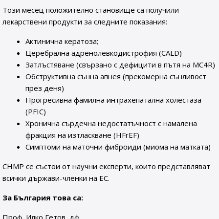
Този месец положително становище са получили
лекарствени продукти за следните показания:
Актинична кератоза;
Церебрална адренолевкодистрофия (CALD)
Затлъстяване (свързано с дефицити в пътя на MC4R)
Обструктивна сънна апнея (прекомерна сънливост
през деня)
Прогресивна фамилна интрахепатална холестаза
(PFIC)
Хронична сърдечна недостатъчност с намалена
фракция на изтласкване (HFrEF)
Симптоми на маточни фиброиди (миома на матката)
CHMP се състои от научни експерти, които представляват
всички държави-членки на ЕС.
За България това са:
Проф. Илко Гетов, дф