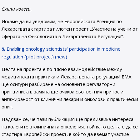
Скъпи колеги,
Искаме да ви уведомим, че Европейската Агенция по
Лекарствата стартира пилотен проект „Участие на учени от
сферата на Онкологията в Лекарствената Регулация“.
Enabling oncology scientists' participation in medicine
regulation (pilot project) (new)
Целта на проекта е по-тясно взаимодействие между
медицинската практика и Лекарствената регулация! ЕМА
ще осигури разбиране на основните регулаторни
принципи, а в замяна ще очаква съответния принос и
ангажираност от клинични лекари и онколози с практически
опит.
Надявам се, че тази публикация ще предизвика интереса
на колегите в клиничната онкология, тъй като целта е да се
стартира Европейски проект, в който да вземат участие