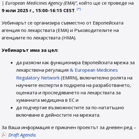
| European Medicines Agency (EMA)”
, който ще се проведе на
(*)
9 юли 2025 г., 15:00-16:15 CEST
.
Уебинарът се организира съвместно от Европейската
агенция по лекарствата (EMA) и Ръководителите на
агенциите по лекарствата (HMA).
Уебинарът има за цел:
да разясни как функционира Европейската мрежа за
лекарствена регулация
European Medicines
Regulatory Network
(EMRN), включително ролята на
научните експерти в подкрепа на разработването,
оценката и проследяването на лекарствата за
хуманната медицина в ЕС и
да подчертае възможностите за по-нататъшно
включване в дейностите на мрежата.
За Ваша информация е прикачен проектът за дневен ред –
Draft Agenda
.