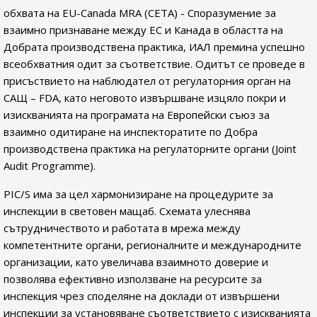
обхвата на EU-Canada MRA (CETA) - Споразумение за
взаимно признаване между ЕС и Канада в областта на
Добрата производствена практика, ИАЛ премина успешно
всеобхватния одит за съответствие. Oдитът се проведе в
присъствието на наблюдател от регулаторния орган на
САЩ – FDA, като неговото извършване изцяло покри и
изискванията на програмата на Европейски съюз за
взаимно одитиране на инспекторатите по Добра
производствена практика на регулаторните органи (Joint
Audit Programme).
PIC/S има за цел хармонизиране на процедурите за
инспекции в световен мащаб. Схемата улеснява
сътрудничеството и работата в мрежа между
компетентните органи, регионалните и международните
организации, като увеличава взаимното доверие и
позволява ефективно използване на ресурсите за
инспекция чрез споделяне на доклади от извършени
инспекции за установяване съответствието с изискванията