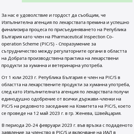
За нас е удоволствие и гордост да съобщим, че
Изпълнителна агенция по лекарствата премина и успешно
финализира процеса по присъединяването на Република
България като член на Pharmaceutical Inspection Co-
operation Scheme (PIC/S) - Споразумение за
сътрудничество между регулаторните органи в областта
на Добрата производствена практика на лекарствени
продукти за хуманна и ветеринарна употреба.
От 1 юли 2023 г. Република България е член на PIC/S в
областта на лекарствените продукти за хуманна употреба,
след като Изпълнителната агенция по лекарствата получи
единодушно одобрение от всички държави-членки на
PIC/S на редовното заседание на Комитета на PIC/S, което
се проведе на 12 май 2023 г. в гр. Женева, Швейцария.
В периода 20-24 февруари 2023 г. във връзка с подаденото
заявление за членство в PIC/S и включване на ИАЛ в