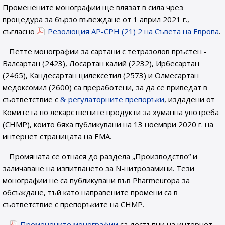
Променените монографии ще влязат в сила чрез
процедура за бързо въвеждане от 1 април 2021 г.,
съгласно
Резолюция AP-CPH (21) 2 на Съвета на Европа
.
Петте монографии за сартани с тетразолов пръстен -
Валсартан (2423), Лосартан калий (2232), Ирбесартан
(2465), Кандесартан цилексетил (2573) и Олмесартан
медоксомил (2600) са преработени, за да се приведат в
съответствие с
регулаторните препоръки
, издадени от
Комитета по лекарствените продукти за хуманна употреба
(CHMP), които бяха публикувани на 13 ноември 2020 г. на
интернет страницата на EMA.
Промяната се отнася до раздела „Производство“ и
заличаване на изпитването за N-нитрозамини. Тези
монографии не са публикувани във Pharmeuropa за
обсъждане, тъй като направените промени са в
съответствие с препоръките на CHMP.
Променените монографии
са достъпни на интернет