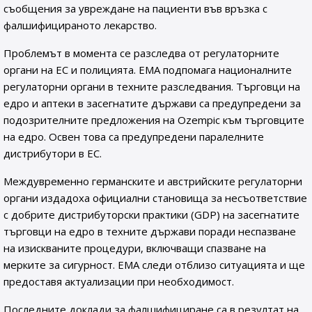
съобщения за увреждане на пациенти във връзка с
фалшифицираното лекарство.
Проблемът в момента се разследва от регулаторните
органи на ЕС и полицията. EMA подпомага националните
регулаторни органи в техните разследвания. Търговци на
едро и аптеки в засегнатите държави са предупредени за
подозрителните предложения на Ozempic към търговците
на едро. Освен това са предупредени паралелните
дистрибутори в ЕС.
Междувременно германските и австрийските регулаторни
органи издадоха официални становища за несъответствие
с добрите дистрибуторски практики (GDP) на засегнатите
търговци на едро в техните държави поради неспазване
на изискваните процедури, включващи спазване на
мерките за сигурност. EMA следи отблизо ситуацията и ще
предоставя актуализации при необходимост.
Последните доклади за фалшифициране са в резултат на