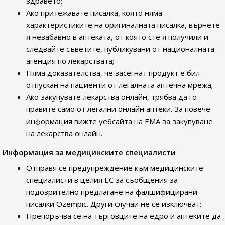
здравето;
Ако притежавате писалка, която няма
характеристиките на оригиналната писалка, върнете
я незабавно в аптеката, от която сте я получили и
следвайте съветите, публикувани от националната
агенция по лекарствата;
Няма доказателства, че засегнат продукт е бил
отпускан на пациенти от легалната аптечна мрежа;
Ако закупувате лекарства онлайн, трябва да го
правите само от легални онлайн аптеки. За повече
информация вижте уебсайта на ЕМА за закупуване
на лекарства онлайн.
Информация за медицинските специалисти
Отправя се предупреждение към медицинските
специалисти в целия ЕС за съобщения за
подозрително предлагане на фалшифицирани
писалки Ozempic. Други случаи не се изключват;
Препоръчва се на търговците на едро и аптеките да