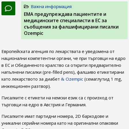
Важна информация
EMA предупреждава пациентите и
медицинските специалисти в ЕС за
съобщения за фалшифицирани писалки
Ozempic
Европейската агенция по лекарствата е уведомена от
национални компетентни органи, че при търговци на едро
в ЕС и Обединеното кралство са открити предварително
напълнени писалки (pre-filled pens), фалшиво етикетирани
като лекарството за диабет
Ozempic
(семаглутид 1 mg,
инжекционен разтвор).
Писалките с етикети на немски език са с произход от
търговци на едро в Австрия и Германия.
Писалките имат партидни номера, 2D баркодове и
уникални серийни номера като на оригинални опаковки