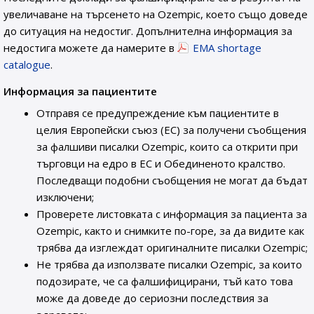
увеличаване на търсенето на Ozempic, което също доведе
до ситуация на недостиг. Допълнителна информация за
недостига можете да намерите в
EMA shortage
catalogue
.
Информация за пациентите
Отправя се предупреждение към пациентите в
целия Европейски съюз (ЕС) за получени съобщения
за фалшиви писалки Ozempic, които са открити при
търговци на едро в ЕС и Обединеното кралство.
Последващи подобни съобщения не могат да бъдат
изключени;
Проверете листовката с информация за пациента за
Ozempic, както и снимките по-горе, за да видите как
трябва да изглеждат оригиналните писалки Ozempic;
Не трябва да използвате писалки Ozempic, за които
подозирате, че са фалшифицирани, тъй като това
може да доведе до сериозни последствия за