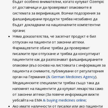
бъдат особено внимателни, когато купуват Ozempic
от доставчици и да проверяват опаковките в
системата за верификация. Всички подозрения за
фалшифицирани продукти трябва незабавно да
бъдат докладвани на националните компетентни
органи;
Няма доказателства, че засегнат продукт е бил
отпускан на пациенти от законни аптеки.
Фармацевтите обаче трябва да проверяват
писалките при отпускане и трябва да консултират
пациентите как да разпознават фалшифицираните
опаковки (въз основа на листовката с информация за
пациента и снимките, публикувани от регулаторния
орган на Германия (
German Medicines Agency
).
Медицинските специалисти трябва също така да
напомнят на пациентите да купуват лекарства само
от законни аптеки (За повече информация вижте
уебсайта на ЕМА
buying medicines online
;
Ако имате наличности от писалки или ако пациенти