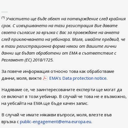
(*)
Участието ще бъде обект на потвърждение след крайния
срок. С извършването на тази регистрация Вие давате
своето съгласие за връзка с Вас за провеждане на анкета
след приключването на уебинара. Моля, имайте предвид, че
в тази регистрационна форма някои от Вашите лични
данни ще бъдат обработени от EMA в съответствие с
Регламент (ЕС) 2018/1725.
За повече информация относно това как обработваме
данни, моля, вижте
EMA’s Data protection notice
.
Надяваме се, че заинтересованите експерти ще могат да
се включат в този уебинар. В случай че това не е възможно,
на уебсайта на ЕМА ще бъде качен запис.
В случай че имате някакви въпроси, моля, влезте във
връзка с
public-engagement@ema.europa.eu
.