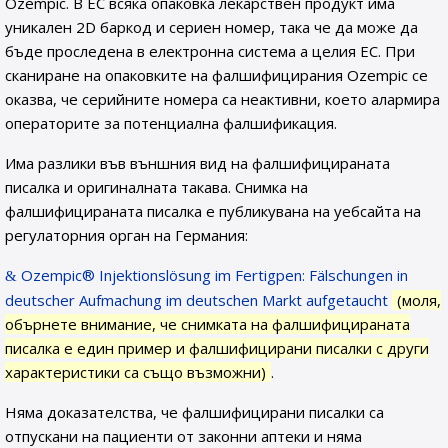
Ozempic. В ЕС всяка опаковка лекарствен продукт има
уникален 2D баркод и сериен номер, така че да може да
бъде проследена в електронна система а целия ЕС. При
сканиране на опаковките на фалшифицирания Ozempic се
оказва, че серийните номера са неактивни, което алармира
операторите за потенциална фалшификация.
Има разлики във външния вид на фалшифицираната
писалка и оригиналната такава. Снимка на
фалшифицираната писалка е публикувана на уебсайта на
регулаторния орган на Германия:
Ozempic® Injektionslösung im Fertigpen: Fälschungen in
deutscher Aufmachung im deutschen Markt aufgetaucht
(моля,
обърнете внимание, че снимката на фалшифицираната
писалка е един пример и фалшифицирани писалки с други
характеристики са също възможни)
.
Няма доказателства, че фалшифицирани писалки са
отпускани на пациенти от законни аптеки и няма