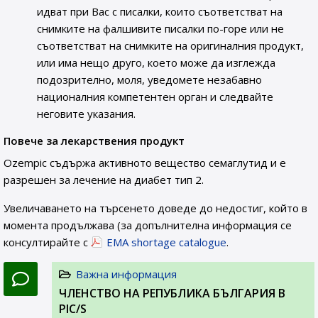
идват при Вас с писалки, които съответстват на
снимките на фалшивите писалки по-горе или не
съответстват на снимките на оригиналния продукт,
или има нещо друго, което може да изглежда
подозрително, моля, уведомете незабавно
националния компетентен орган и следвайте
неговите указания.
Повече за лекарствения продукт
Ozempic съдържа активното вещество семаглутид и е
разрешен за лечение на диабет тип 2.
Увеличаването на търсенето доведе до недостиг, който в
момента продължава (за допълнителна информация се
консултирайте с
EMA shortage catalogue
.
Важна информация
ЧЛЕНСТВО НА РЕПУБЛИКА БЪЛГАРИЯ В
PIC/S