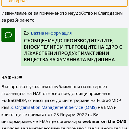
интервал.
Извиняваме се за причиненото неудобство и благодарим
за разбирането.
Важна информация
СЪОБЩЕНИЕ ДО ПРОИЗВОДИТЕЛИТЕ,
ВНОСИТЕЛИТЕ И ТЪРГОВЦИТЕ НА ЕДРО С
ЛЕКАРСТВЕНИ ПРОДУКТИ/АКТИВНИ
ВЕЩЕСТВА ЗА ХУМАННАТА МЕДИЦИНА
ВАЖНО!!!
Във връзка с указанията публикувани на интернет
страницата на ИАЛ относно предстоящи промени в
EudraGMDP, отнасящи се до интегриране на EudraGMDP
към
Organisation Management Service (OMS)
на EMA и
които ще се прилагат от 28 Януари 2022 г., Ви
информираме, че EMA ще организира
webinar on the OMS
services
за заинтересованите производители, вносители и