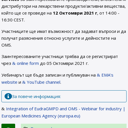
дистрибутори на лекарствени продукти/активни вещества,
който ще се проведе на
12 Октомври 2021 г
, от 14:00 -
16:30 CEST.
Участниците ще имат възможност да задават въпроси и да
получат разяснения относно услугите и дейностите на
OMS.
Заинтересованите участници трябва да се регистрират
чрез
online form
до 05 Октомври 2021 г.
Уебинарът ще бъде записан и публикуван на
EMA’s
website
и
YouTube channel
.
За повече информация:
Integration of EudraGMPD and OMS - Webinar for industry |
European Medicines Agency (europa.eu)