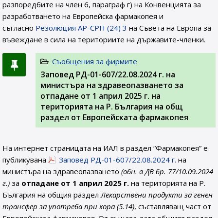
разпоредбите на член 6, параграф г) на Конвенцията за
разработването на Европейска фармакопея и
съгласно
Резолюция AP-CPH (24) 3
на Съвета на Европа за
въвеждане в сила на териториите на държавите-членки.
Съобщения за фирмите
Заповед РД-01-607/22.08.2024 г. на
министъра на здравеопазването за
отпадане от 1 април 2025 г. на
територията на Р. България на общ
раздел от Европейската фармакопея
На интернет страницата на ИАЛ в раздел “Фармакопея” е
публикувана
Заповед РД-01-607/22.08.2024 г.
на
министъра на здравеопазването
(обн. в ДВ бр. 77/10.09.2024
г.)
за
отпадане от 1 април 2025 г.
на територията на Р.
България на общия раздел
Лекарствени продукти за генен
трансфер за употреба при хора (5.14)
, съставляващ част от