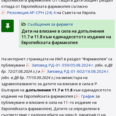
Европейската фармакопея. От същата дата общият раздел
отпада от Европейската фармакопея съгласно
Резолюция AP-CPH (24) 4
на Съвета на Европа.
Съобщения за фирмите
Дати на влизане в сила на допълнения
11.7 и 11.8 към единадесетото издание на
Европейската фармакопея
На интернет страницата на ИАЛ в раздел “Фармакопея” са
публикувани
Заповед РД-01-559/05.08.2024 г.
(обн. в ДВ
бр. 72/27.08.2024 г.)
и
Заповед РД-01-602/16.08.2024 г.
(обн. в ДВ бр. 77/10.09.2024 г.)
на министъра на
здравеопазването за датите на влизане в сила в Р.
България на
допълнения 11.7 и 11.8
към единадесетото
издание на Европейската фармакопея (
График
за
публикуване и влизане в сила на 11-то издание на
Европейската фармакопея). Датите са определени в
съответствие с разпоредбите на член 6, параграф г) на