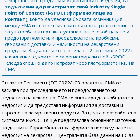
лекарствените продукти и медицинските изделия,
са
задължени
да регистрират свой
Industry Single
Point of Contact (i-SPOC) (фирмено лице за
контакт)
, който да улеснява бързата комуникация
между ЕМА и съответния притежател на разрешението
за употреба във връзка с установяване, съобщаване и
предотвратяване или преодоляване на проблеми,
свързани с доставки и наличности на лекарствени
продукти. Задължението е в сила от 2 септември 2022 г.
и компаниите, които не са регистрирали свой i-SPOC
следва спешно да го направят чрез платформата IRIS на
EMA.
Съгласно Регламент (ЕС) 2022/123 ролята на ЕМА се
засилва при проследяването и преодоляването на
недостига на лекарства. ЕМА се ангажира да съобщава за
недостиг и да предоставя информация за доставки и
търсене на лекарствени продукти. За целта е разработена
системата i‑SPOC. Тя ще представлява основният източник
на данни на Европейската платформа за проследяване на
недостиг на лекарства – централната база данни на ЕС за