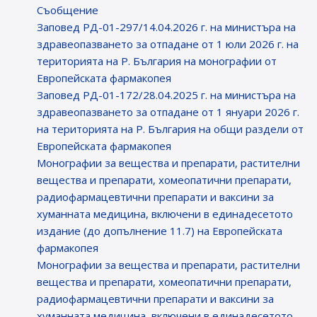
Съобщение
Заповед РД-01-297/14.04.2026 г. на министъра на
здравеопазването за отпадане от 1 юли 2026 г. на
територията на Р. България на монографии от
Европейската фармакопея
Заповед РД-01-172/28.04.2025 г. на министъра на
здравеопазването за отпадане от 1 януари 2026 г.
на територията на Р. България на общи раздели от
Европейската фармакопея
Монографии за вещества и препарати, растителни
вещества и препарати, хомеопатични препарати,
радиофармацевтични препарати и ваксини за
хуманната медицина, включени в единадесетото
издание (до допълнение 11.7) на Европейската
фармакопея
Монографии за вещества и препарати, растителни
вещества и препарати, хомеопатични препарати,
радиофармацевтични препарати и ваксини за
хуманната медицина, включени в единадесетото