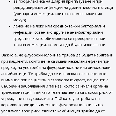
за профилактика на диария при пътуване и при
рецидивиращи инфекции на долни пикочни пътища
(уринарни инфекции, които са само в пикочния
мехур)
лечение на леки или средно-тежки бактериални
инфекции, освен ако другите антибактериални
средства, които обикновено се препоръчват при
такива инфекции, не могат да бъдат използвани.
Важно е, че флуорохинолоните трябва да бъдат избягвани
при пациенти, които вече са имали нежелани ефекти при
предходна употреба на флуорохинолони или хинолонови
антибиотици. Те трябва да се използват със специално
внимание при пациенти в старческа възраст, пациенти с
бъбречни заболявания и такива, които са имали органна
трансплантация, тъй като тези пациенти са с висок риск от
увреждане на сухожилията. Тъй като употребата на
кортикостероиди съвместно с флуорохинолони също
увеличава този риск, тяхната комбинация трябва да се