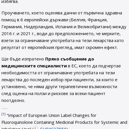
избягва.
Проучването, което оценява данни от първична здравна
помощ в 6 европейски държави (Белгия, Франция,
Германия, Нидерландия, Испания и Великобритани) между
2016 г. и 2021 г., води до предположението, че мерките,
взети за ограничаване употребата на тези лекарства като
резултат от европейския преглед, имат скромен ефект.
Ще бъде изпратено
Пряко съобщение до
медицинските специалисти
в ЕС, което да подчертае
необходимостта от ограничаване употребата на тези
лекарства до последен избор при пациенти, за които е
установено, че няма други терапевтични възможности
след оценка на ползи и рискове за всеки пациент
поотделно.
[1]
“Impact of European Union Label Changes for
Fluoroquinolone Containing Medicinal Products for Systemic and