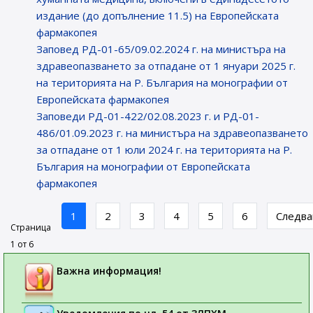
издание (до допълнение 11.5) на Европейската
фармакопея
Заповед РД-01-65/09.02.2024 г. на министъра на
здравеопазването за отпадане от 1 януари 2025 г.
на територията на Р. България на монографии от
Европейската фармакопея
Заповеди РД-01-422/02.08.2023 г. и РД-01-
486/01.09.2023 г. на министъра на здравеопазването
за отпадане от 1 юли 2024 г. на територията на Р.
България на монографии от Европейската
фармакопея
1
2
3
4
5
6
Следв
Страница
1 от 6
Важна информация!