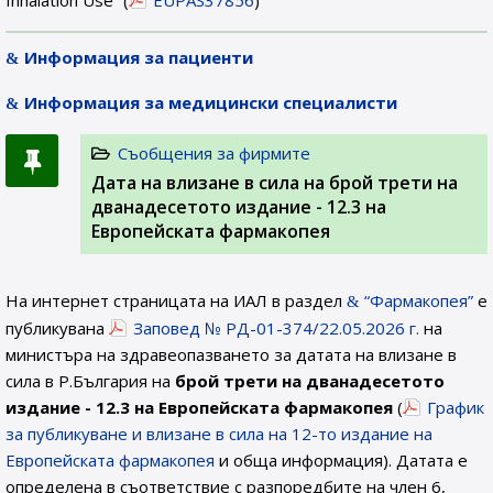
Inhalation Use” (
EUPAS37856
)
Информация за пациенти
Информация за медицински специалисти
Съобщения за фирмите
Дата на влизане в сила на брой трети на
дванадесетото издание - 12.3 на
Европейската фармакопея
На интернет страницата на ИАЛ в раздел
“Фармакопея”
е
публикувана
Заповед № РД-01-374/22.05.2026 г.
на
министъра на здравеопазването за датата на влизане в
сила в Р.България на
брой трети на дванадесетото
издание - 12.3 на Европейската фармакопея
(
График
за публикуване и влизане в сила на 12-то издание на
Европейската фармакопея
и обща информация). Датата е
определена в съответствие с разпоредбите на член 6,