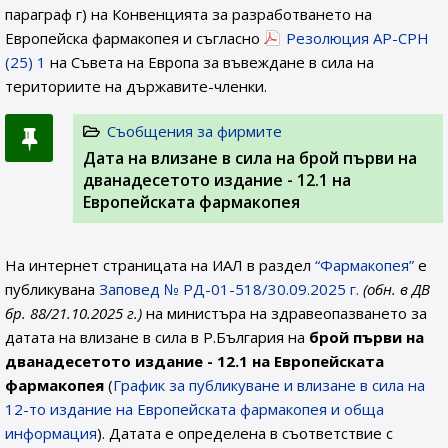
параграф г) на Конвенцията за разработването на
Европейска фармакопея и съгласно
Резолюция AP-CPH
(25) 1
на Съвета на Европа за въвеждане в сила на
териториите на държавите-членки.
Съобщения за фирмите
Дата на влизане в сила на брой първи на
дванадесетото издание - 12.1 на
Европейската фармакопея
На интернет страницата на ИАЛ в раздел
“Фармакопея”
е
публикувана
Заповед № РД-01-518/30.09.2025 г.
(обн. в ДВ
бр. 88/21.10.2025 г.)
на министъра на здравеопазването за
датата на влизане в сила в Р.България на
брой първи на
дванадесетото издание - 12.1
на Европейската
фармакопея
(
График за публикуване и влизане в сила на
12-то издание на Европейската фармакопея и обща
информация
). Датата е определена в съответствие с