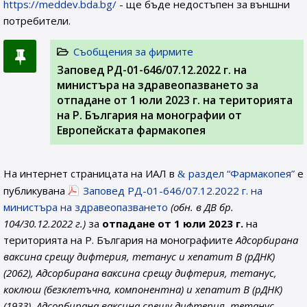
https://meddev.bda.bg/
- ще бъде недостъпен за външни
потребители.
Съобщения за фирмите
Заповед РД-01-646/07.12.2022 г. на
министъра на здравеопазването за
отпадане от 1 юли 2023 г. на територията
на Р. България на монографии от
Европейската фармакопея
На интернет страницата на ИАЛ в
раздел “Фармакопея”
е
публикувана
Заповед РД-01-646/07.12.2022 г. на
министъра на здравеопазването
(обн. в ДВ бр.
104/30.12.2022 г.)
за
отпадане от 1 юли 2023 г.
на
територията на Р. България на монографиите
Адсорбирана
ваксина срещу дифтерия, тетанус и хепатит B (рДНК)
(2062), Адсорбирана ваксина срещу дифтерия, тетанус,
коклюш (безклетъчна, компонентна) и хепатит B (рДНК)
(1933), Адсорбирана ваксина срещу дифтерия, тетанус,