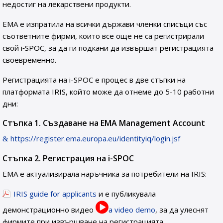
недостиг на лекарствени продукти.
ЕМА е изпратила на всички държави членки списъци със
съответните фирми, които все още не са регистрирали
свой i‑SPOC, за да ги подкани да извършат регистрацията
своевременно.
Регистрацията на i-SPOC е процес в две стъпки на
платформата IRIS, който може да отнеме до 5-10 работни
дни:
Стъпка 1. Създаване на EMA Management Account
https://register.ema.europa.eu/identityiq/login.jsf
Стъпка 2. Регистрация на i-SPOC
ЕМА е актуализирала наръчника за потребители на IRIS:
IRIS guide for applicants
и е публикувала
демонстрационно видео
a video demo
, за да улеснят
фирмите при извършване на регистрацията.