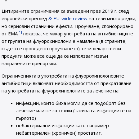
Цитираните ограничения са въведени през 2019 г. след
европейски преглед
EU-wide review
на тези много редки,
но сериозни странични ефекти. Проучване, спонсорирано
[1]
от ЕМА
показва, че макар употребата на антибиотиците
от групата на флуорохинолони е намалена (в страните,
където е проведено проучването) тези лекарствени
продукти може все още да се използват извън
направените препоръки.
Ограниченията в употребата на флуорохинолоновите
антибиотици включват необходимостта от прекратяване
на употребата на флуорохинолоните за лечение на:
инфекции, които биха могли да се подобрят без
лечение или не са тежки (такива са инфекциите на
гърлото)
небактериални инфекции като например
небактериален (хроничен) простатит.