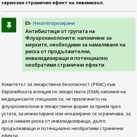
сериозен страничен ефект на левамизол.
Некатегоризирани
Антибиотици от групата на
Флуорохинолоните: напомняне за
мерките, необходими за намаляване на
риска от продължителни,
инвалидизиращи и потенциално
необратими странични ефекти
Комитетът за лекарствена безопасност (PRAC) към
Европейската агенция по лекарствата (ЕМА) напомня на
медицинските специалисти, че прилагането на
флуорохинолони в лекарствени форми за прием през
устата, за инжектиране или инхалиране се ограничава, за
да се намали риска от инвалидизиращи, дълго
продължаващи и потенциално необратими странични
ефекти.