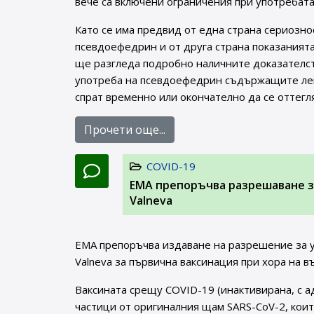
вече са включени ограничения при употребат
Като се има предвид от една страна сериозно
псевдоефедрин и от друга страна показанията
ще разгледа подробно наличните доказателст
употреба на псевдоефедрин съдържащите лека
спрат временно или окончателно да се оттегля
Прочети още...
COVID-19
EMA препоръчва разрешаване за
Valneva
EMA препоръчва издаване на разрешение за у
Valneva за първична ваксинация при хора на в
Ваксината срещу COVID-19 (инактивирана, с а
частици от оригиналния щам SARS-CoV-2, коит