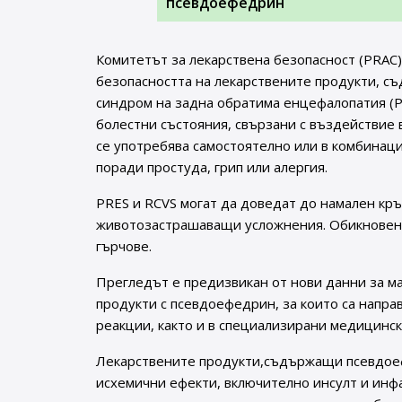
псевдоефедрин
Комитетът за лекарствена безопасност (PRAC)
безопасността на лекарствените продукти, с
синдром на задна обратима енцефалопатия (P
болестни състояния, свързани с въздействие 
се употребява самостоятелно или в комбинация
поради простуда, грип или алергия.
PRES и RCVS могат да доведат до намален кръв
животозастрашаващи усложнения. Обикновено 
гърчове.
Прегледът е предизвикан от нови данни за ма
продукти с псевдоефедрин, за които са напр
реакции, както и в специализирани медицинск
Лекарствените продукти,съдържащи псевдоеф
исхемични ефекти, включително инсулт и инфа