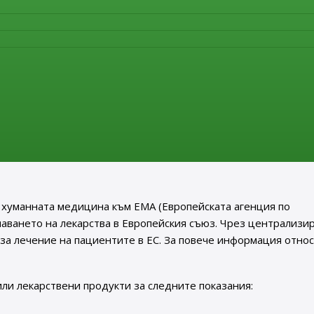
 приемането и получаването на кореспонденция в деловодств
архивиране на базата данни в Административно-информацио
лни документни регистри за 2022г.
ата на CHMP по определени процедури
 хуманната медицина към EMA (Европейската агенция по
шаването на лекарства в Европейския съюз. Чрез централизи
за лечение на пациентите в ЕС. За повече информация отно
ли лекарствени продукти за следните показания: