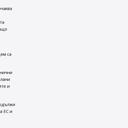
очаква
та
защо
о
ем са
инични
елани
ите и
родължи
а ЕС и