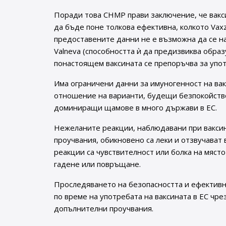
Поради това CHMP прави заключение, че вакси
да бъде поне толкова ефективна, колкото Vaxz
предоставените данни не е възможна да се н
Valneva (способността ѝ да предизвиква образ
понастоящем ваксината се препоръчва за упот
Има ограничени данни за имуногенност на вак
отношение на варианти, будещи безпокойств
доминиращи щамове в много държави в ЕС.
Нежеланите реакции, наблюдавани при ваксина
проучвания, обикновено са леки и отзвучават
реакции са чувствителност или болка на място
гадене или повръщане.
Проследяването на безопасността и ефективн
по време на употребата на ваксината в ЕС чре
допълнителни проучвания.