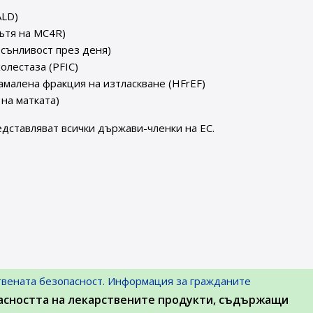
ALD)
ътя на MC4R)
 сънливост през деня)
олестаза (PFIC)
малена фракция на изтласкване (HFrEF)
на матката)
едставляват всички държави-членки на ЕС.
твената безопасност. Информация за гражданите
пасността на лекарствените продукти, съдържащи