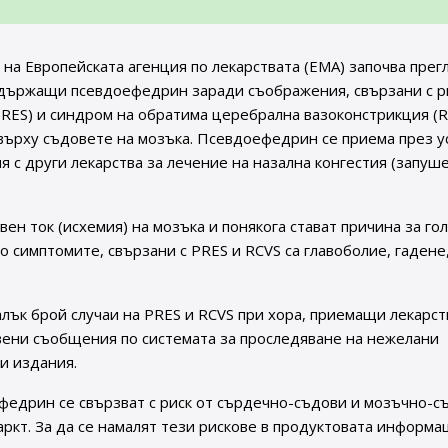
 на Европейската агенция по лекарствата (ЕМА) започва прег
ъдържащи псевдоефедрин заради съображения, свързани с р
RES) и синдром на обратима церебрална вазоконстрикция (R
върху съдовете на мозъка. Псевдоефедрин се приема през у
 с други лекарства за лечение на назална конгестия (запуше
ен ток (исхемия) на мозъка и понякога стават причина за го
симптомите, свързани с PRES и RCVS са главоболие, гадене
лък брой случаи на PRES и RCVS при хора, приемащи лекарс
авени съобщения по системата за проследяване на нежелани
и издания.
едрин се свързват с риск от сърдечно-съдови и мозъчно-с
ркт. За да се намалят тези рискове в продуктовата информа