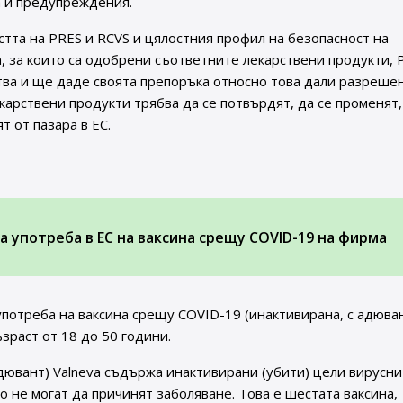
а и предупреждения.
стта на PRES и RCVS и цялостния профил на безопасност на
, за които са одобрени съответните лекарствени продукти, 
ва и ще даде своята препоръка относно това дали разрешен
рствени продукти трябва да се потвърдят, да се променят,
т от пазара в ЕС.
 употреба в ЕС на ваксина срещу COVID-19 на фирма
потреба на ваксина срещу COVID-19 (инактивирана, с адюва
ъзраст от 18 до 50 години.
дювант) Valneva съдържа инактивирани (убити) цели вирусни
о не могат да причинят заболяване. Това е шестата ваксина,