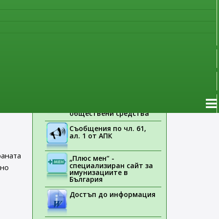
наблюдение
ото на
Указания на ЕМА
нната
Лекарствени продукти
без лекарско
предписание
Новоразрешени за
употреба лекарствени
продукти
Електронен списък на
медицинските изделия,
заплащани с
обществени средства
Съобщения по чл. 61,
ал. 1 от АПК
раната
„Плюс мен“ -
специализиран сайт за
сно
имунизациите в
България
Достъп до информация