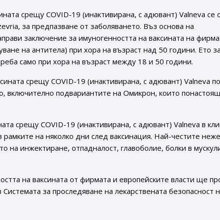
ната срещу COVID-19 (инактивирана, с адювант) Valneva се 
evria, за предпазване от заболяването. Въз основа на
аправи заключение за имуногенността на ваксината на фирма
уване на антитела) при хора на възраст над 50 години. Ето 
реба само при хора на възраст между 18 и 50 години.
сината срещу COVID-19 (инактивирана, с адювант) Valneva п
о, включително подвариантите на Омикрон, които понастоящ
та срещу COVID-19 (инактивирана, с адювант) Valneva в кл
 в рамките на няколко дни след ваксинация. Най-честите неж
то на инжектиране, отпадналост, главоболие, болки в мускул
остта на ваксината от фирмата и европейските власти ще п
з Системата за проследяване на лекарствената безопасност н