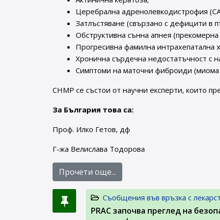
Церебрална адренолевкодистрофия (C
Затлъстяване (свързано с дефицити в п
Обструктивна сънна апнея (прекомерна
Прогресивна фамилна интрахепатална х
Хронична сърдечна недостатъчност с на
Симптоми на маточни фиброиди (миома 
CHMP се състои от научни експерти, които пр
За България това са:
Проф. Илко Гетов, дф
Г-жа Велислава Тодорова
Прочети още...
Съобщения във връзка с лекарс
PRAC започва преглед на безо