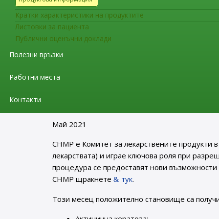
Кратки характеристики на продуктите
Уведомяваме Ви, че на
31.12.2021г. (петък)
,
Листовки за пациента
ИАЛ ще се извършва до
14.00 часа
, поради 
Публични оценъчни доклади
система за 2021г. и прехвърлянето на официа
Полезни връзки
Моля, за Вашето съдействие.
Работни места
Съобщения за гражданите
Актуална информация от работ
Контакти
Май 2021
CHMP е Комитет за лекарствените продукти в
лекарствата) и играе ключова роля при разре
процедура се предоставят нови възможности 
CHMP щракнете
тук
.
Този месец положително становище са получи
Актинична кератоза;