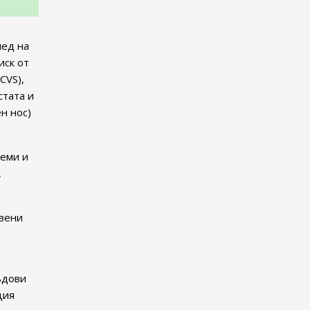
лед на
иск от
CVS),
стата и
н нос)
леми и
,
твени
ъдови
ция