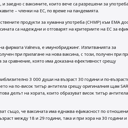
, и заедно с ваксините, които вече са разрешени за употреб
вите – членки на ЕС, по време на пандемията.
ствените продукти за хуманна употреба (CHMP) към ЕМА дос
сината са надеждни и отговарят на критериите на ЕС за ефи
на фирмата Valneva, е имунобриджинг. Изпитванията за
учен при прилагане на нова ваксина, с този, получен при п
а за сравнение, която има доказана ефективност срещу
риблизително 3 000 души на възраст 30 години и по‑възраст
нето на по-висок титър антитела срещу оригиналния щам SA
 това делът на хората, които образуват висок титър антитела
ват също, че ваксината има еднаква ефикасност по отношени
ъзраст между 18 и 29 години, така и при хора на 30 години и