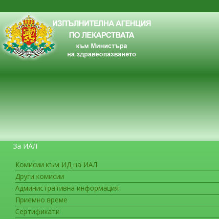
За ИАЛ
Комисии към ИД на ИАЛ
Други комисии
ЗА ГРАЖДАНИТЕ
Административна информация
Приемно време
Сертификати