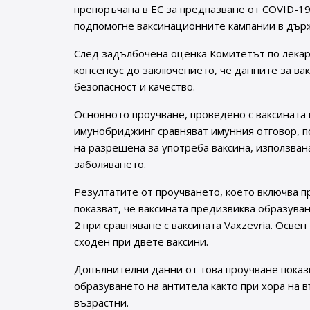
препоръчана в ЕС за предпазване от COVID-19
подпомогне ваксинационните кампании в държа
След задълбочена оценка Комитетът по лекар
консенсус до заключението, че данните за вак
безопасност и качество.
Основното проучване, проведено с ваксината 
имунобриджинг сравняват имунния отговор, пол
на разрешена за употреба ваксина, използван
заболяването.
Резултатите от проучването, което включва п
показват, че ваксината предизвиква образува
2 при сравняване с ваксината Vaxzevria. Освен
сходен при двете ваксини.
Допълнителни данни от това проучване показ
образуването на антитела както при хора на в
възрастни.