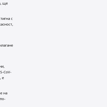
а, ще
тигна с
касност,
рилагане
ни,
RS-CoV-
, е
е на
 по-