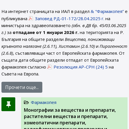
На интернет страницата на ИАЛ в раздел
“Фармакопея”
е
публикувана
Заповед РД-01-172/28.04.2025 г.
на
министъра на здравеопазването
(обн. в ДВ бр. 45/03.06.2025
г.)
за
отпадане от 1 януари 2026 г.
на територията на Р.
България на общите раздели
Вещества, понижаващи
кръвното налягане (2.6.11), Хистамин (2.6.10)
и
Пирогенност
(2.6.8)
, съставляващи част от Европейската фармакопея. От
същата дата общите раздели отпадат от Европейската
фармакопея съгласно
Резолюция AP-CPH (24) 5
на
Съвета на Европа.
Прочети още...
Фармакопея
Монографии за вещества и препарати,
растителни вещества и препарати,
хомеопатични препарати,