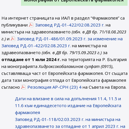
На интернет страницата на ИАЛ в раздел “Фармакопея” са
публикувани
Заповед РД-01-422/02.08.2023 г.
на
министъра на здравеопазването
(обн. в ДВ бр. 71/18.08.2023
г.)
и
Заповед РД-01-486/01.09.2023 г. за изменение на
Заповед РД-01-422/02.08.2023 г.
на министъра на
здравеопазването
(обн. в ДВ бр. 79/15.09.2023 г.)
за
отпадане от 1 юли 2024 г.
на територията на Р. България
на монографията
Хидроксокобаламинов сулфат (0915
)
,
съставляваща част от Европейската фармакопея. От същата
дата тази монография отпада от Европейската фармакопея
съгласно
Резолюция AP-CPH (23) 4
на Съвета на Европа.
Дати на влизане в сила на допълнения 11.4, 11.5 и
11.6 към единадесетото издание на Европейската
фармакопея
Заповед РД-01-118/02.03.2023 г. на министъра на
здравеопазването за отпадане от 1 април 2023 г. на