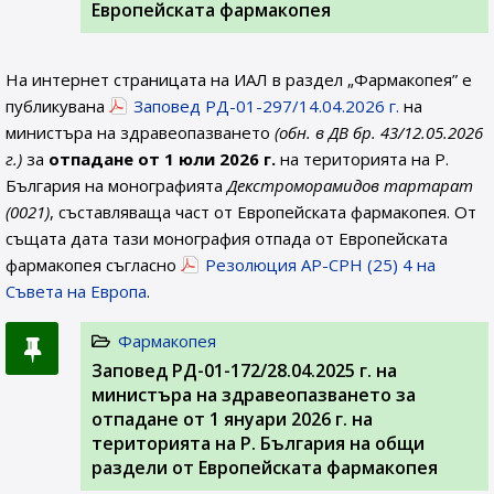
Европейската фармакопея
На интернет страницата на ИАЛ в раздел „Фармакопея” е
публикувана
Заповед РД-01-297/14.04.2026 г.
на
министъра на здравеопазването
(обн. в ДВ бр. 43/12.05.2026
г.)
за
отпадане от 1 юли 2026 г.
на територията на Р.
България на монографията
Декстроморамидов тартaрат
(0021)
, съставляваща част от Европейската фармакопея. От
същата дата тази монография отпада от Европейската
фармакопея съгласно
Резолюция AP-CPH (25) 4 на
Съвета на Европа
.
Фармакопея
Заповед РД-01-172/28.04.2025 г. на
министъра на здравеопазването за
отпадане от 1 януари 2026 г. на
територията на Р. България на общи
раздели от Европейската фармакопея