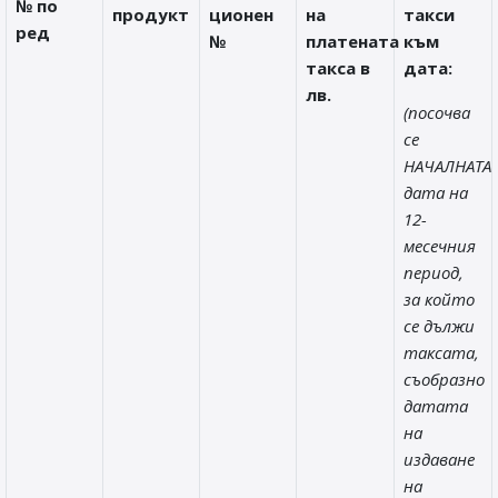
№ по
продукт
ционен
на
такси
ред
№
платената
към
такса в
дата:
лв.
(посочва
се
НАЧАЛНАТА
дата на
12-
месечния
период,
за който
се дължи
таксата,
съобразно
датата
на
издаване
на