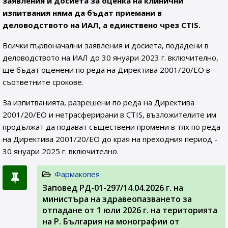
заявления и досиета за оценка на клинични
изпитвания няма да бъдат приемани в
деловодството на ИАЛ, а единствено чрез CTIS.
Всички първоначални заявления и досиета, подадени в
деловодството на ИАЛ до 30 януари 2023 г. включително,
ще бъдат оценени по реда на Директива 2001/20/ЕО в
съответните срокове.
За изпитванията, разрешени по реда на Директива
2001/20/ЕО и нетрасферирани в CTIS, възложителите им
продължат да подават съществени промени в тях по реда
на Директива 2001/20/ЕО до края на преходния период -
30 януари 2025 г. включително.
Фармакопея
Заповед РД-01-297/14.04.2026 г. на
министъра на здравеопазването за
отпадане от 1 юли 2026 г. на територията
на Р. България на монографии от