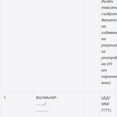
дължи
таксата
съобраз
датата
на
издаван
на
разреш
за
употре
на ЛП
от
паралел
внос)
1.
BG/MA/MP-
(ДД/
…….../
ММ/
………….
ГГГГ)