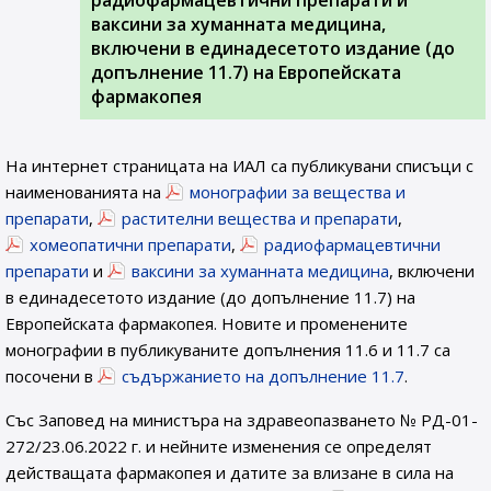
радиофармацевтични препарати и
ваксини за хуманната медицина,
включени в единадесетото издание (до
допълнение 11.7) на Европейската
фармакопея
На интернет страницата на ИАЛ са публикувани списъци с
наименованията на
монографии за вещества и
препарати
,
растителни вещества и препарати
,
хомеопатични препарати
,
радиофармацевтични
препарати
и
ваксини за хуманната медицина
, включени
в единадесетото издание (до допълнение 11.7) на
Европейската фармакопея. Новите и променените
монографии в публикуваните допълнения 11.6 и 11.7 са
посочени в
съдържанието на допълнение 11.7
.
Със Заповед на министъра на здравеопазването № РД-01-
272/23.06.2022 г. и нейните изменения се определят
действащата фармакопея и датите за влизане в сила на