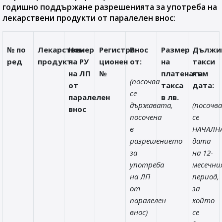
годишно поддържане разрешенията за употреба на
лекарствени продукти от паралелен внос:
№ по
Лекарствен
Номер
Регистра-
Внос
Размер
Дължи
ред
продукт
на РУ
ционен
от:
на
такси
на ЛП
№
платената
към
(посочва
от
такса
дата:
се
паралелен
в лв.
държавата,
(посочва
внос
посочена
се
в
НАЧАЛН
разрешението
дата
за
на 12-
употреба
месечни
на ЛП
период,
от
за
паралелен
който
внос)
се