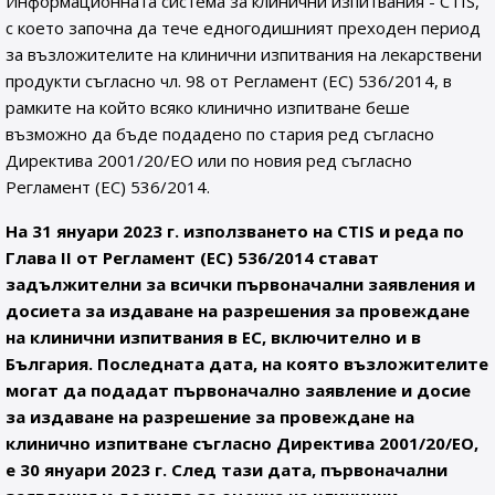
Информационната система за клинични изпитвания - CTIS,
с което започна да тече едногодишният преходен период
за възложителите на клинични изпитвания на лекарствени
продукти съгласно чл. 98 от Регламент (ЕС) 536/2014, в
рамките на който всяко клинично изпитване беше
възможно да бъде подадено по стария ред съгласно
Директива 2001/20/ЕО или по новия ред съгласно
Регламент (ЕС) 536/2014.
На 31 януари 2023 г. използването на CTIS и реда по
Глава II от Регламент (ЕС) 536/2014 стават
задължителни за всички първоначални заявления и
досиета за издаване на разрешения за провеждане
на клинични изпитвания в ЕС, включително и в
България. Последната дата, на която възложителите
могат да подадат първоначално заявление и досие
за издаване на разрешение за провеждане на
клинично изпитване съгласно Директива 2001/20/ЕО,
е 30 януари 2023 г. След тази дата, първоначални