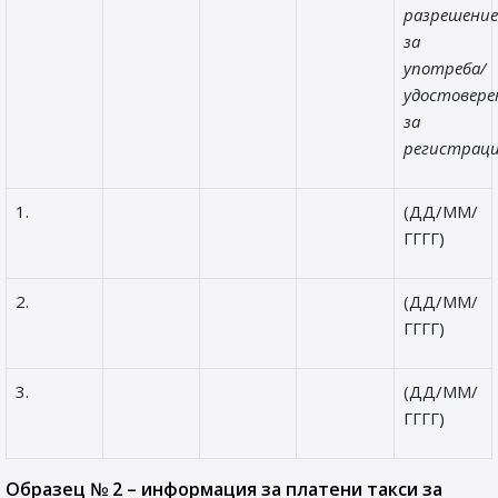
разрешени
за
употреба/
удостовер
за
регистраци
1.
(ДД/ММ/
ГГГГ)
2.
(ДД/ММ/
ГГГГ)
3.
(ДД/ММ/
ГГГГ)
Образец № 2 – информация за платени такси за