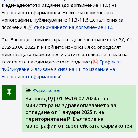
в единадесетото издание (до допълнение 11.5) на
Европейската фармакопея. Новите и променените
монографии в публикуваните 11.3-11.5 допълнения са
посочени в
съдържанието на допълнение 11.5
.
Със Заповед на министъра на здравеопазването № РД-01-
272/23.06.2022 г. и нейните изменения се определят
действащата фармакопея и датите за влизане в сила на
текстовете на единадесетото издание (
График за
публикуване и влизане в сила на 11-то издание на
Европейската фармакопея
).
Фармакопея
Заповед РД-01-65/09.02.2024 г. на
министъра на здравеопазването за
отпадане от 1 януари 2025 г. на
територията на Р. България на
монографии от Европейската фармакопея