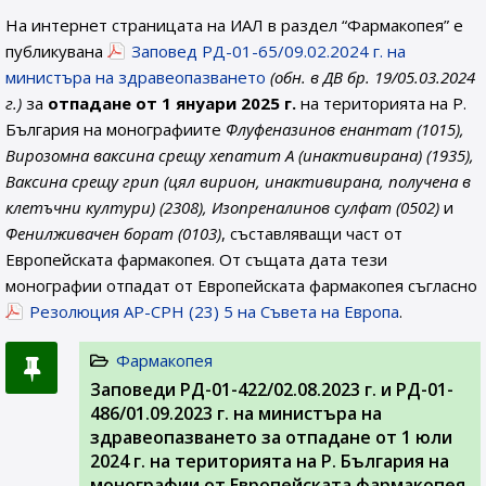
На интернет страницата на ИАЛ в раздел “Фармакопея” е
публикувана
Заповед РД-01-65/09.02.2024 г. на
министъра на здравеопазването
(обн. в ДВ бр. 19/05.03.2024
г.)
за
отпадане от 1 януари 2025 г.
на територията на Р.
България на монографиите
Флуфеназинов енантат (1015),
Вирозомна ваксина срещу хепатит А (инактивирана) (1935),
Ваксина срещу грип (цял вирион, инактивирана, получена в
клетъчни култури) (2308), Изопреналинов сулфат (0502)
и
Фенилживачен борат (0103)
, съставляващи част от
Европейската фармакопея. От същата дата тези
монографии отпадат от Европейската фармакопея съгласно
Резолюция AP-CPH (23) 5 на Съвета на Европа
.
Фармакопея
Заповеди РД-01-422/02.08.2023 г. и РД-01-
486/01.09.2023 г. на министъра на
здравеопазването за отпадане от 1 юли
2024 г. на територията на Р. България на
монографии от Европейската фармакопея