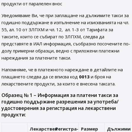
продукти от паралелен внос
Уведомяваме Ви, че при заплащане на дължимите такси за
годишно поддържане в изпълнение на изискванията на чл.
55, ал. 10 от ЗЛПХМ и чл. 12, ал. 1-3 от Тарифата за
таксите, които се събират по ЗЛПХМ, следва да
представяте в ИАЛ информация, съобразно посочените по-
долу примерни образци, ведно с приложени платежни
нареждания за платените такси.
Напомняме, че в платежното нареждане в детайлите на
плащането следва да се вписва код
0013
и броя на
лекарствените продукти, за които е внесена таксата.
Образец № 1 – Информация за платени такси за
годишно поддържане разрешения за употреба/
удостоверения за регистрация на лекарствени
продукти:
Лекарствен
Регистра-
Размер
Дължими